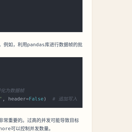
。例如，利用
库进行数据帧的批
pandas
转化为数据帧
'
, header=
False
)  
# 追加写入
非常重要的。过高的并发可能导致目标
可以控制并发数量。
hore