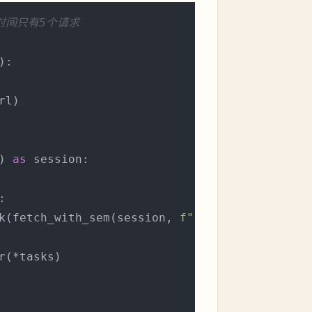
时间只有5个请求
):

l)

) 
as
 session:



k(fetch_with_sem(session, 
f"
{url}
/
{product_id
r(*tasks)
