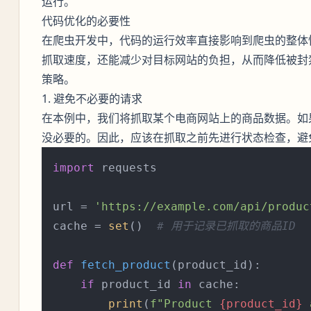
运行。
代码优化的必要性
在爬虫开发中，代码的运行效率直接影响到爬虫的整体
抓取速度，还能减少对目标网站的负担，从而降低被封
策略。
1. 避免不必要的请求
在本例中，我们将抓取某个电商网站上的商品数据。如
没必要的。因此，应该在抓取之前先进行状态检查，避
import
 requests

url = 
'https://example.com/api/produc
cache = 
set
()  
# 用于记录已抓取的商品ID
def
fetch_product
(
product_id
):

if
 product_id 
in
 cache:

print
(
f"Product 
{product_id}
 