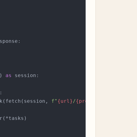
sponse:

) 
as
 session:



k(fetch(session, 
f"
{url}
/
{product_id}
"
))

r(*tasks)
