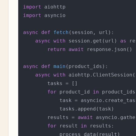
import
import
 asyncio

async
def
fetch
(
session, url
):

async
with
 session.get(url) 
as
 re
return
await
 response.json()

async
def
main
(
product_ids
):

async
with
 aiohttp.ClientSession(
        tasks = []

for
 product_id 
in
 product_ids:
            task = asyncio.create_tas
            tasks.append(task)

        results = 
await
 asyncio.gathe
for
 result 
in
 results:

            process_data(result)
