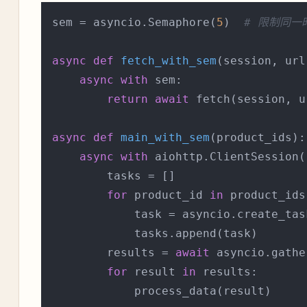
sem = asyncio.Semaphore(
5
)  
# 限制同一
async
def
fetch_with_sem
(
session, url
async
with
 sem:

return
await
 fetch(session, ur
async
def
main_with_sem
(
product_ids
):

async
with
 aiohttp.ClientSession(
        tasks = []

for
 product_id 
in
 product_ids:
            task = asyncio.create_tas
            tasks.append(task)

        results = 
await
 asyncio.gathe
for
 result 
in
 results:

            process_data(result)
