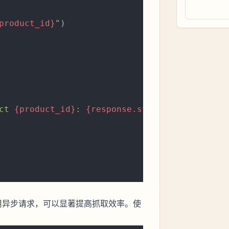
product_id}
"
)

ct 
{product_id}
: 
{response.status_code}
"
)

用异步请求，可以显著提高抓取效率。使