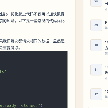
08
第
性能。优化爬虫代码不仅可以加快数据
禁的风险。以下是一些常见的代码优化
09
第
果我们每次都请求相同的数据，显然是
1
10
免重复爬取。
第
1
11
ts'
第
1
12
第
already fetched."
)
