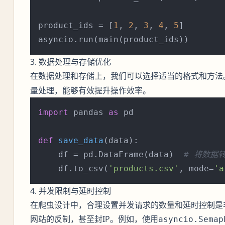
product_ids = [
1
, 
2
, 
3
, 
4
, 
5
]

3. 数据处理与存储优化
在数据处理和存储上，我们可以选择适当的格式和方法
量处理，能够有效提升操作效率。
import
 pandas 
as
 pd

def
save_data
(
data
):

    df = pd.DataFrame(data)  
# 将数据
    df.to_csv(
'products.csv'
, mode=
'a
4. 并发限制与延时控制
在爬虫设计中，合理设置并发请求的数量和延时控制是
网站的反制，甚至封IP。例如，使用
asyncio.Semap