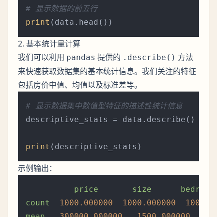
# 显示数据的前五行
print
2. 基本统计量计算
我们可以利用
提供的
方法
pandas
.describe()
来快速获取数据集的基本统计信息。我们关注的特征
包括房价中值、均值以及标准差等。
# 显示数据集中数值型特征的描述性统计信息
descriptive_stats = data.describe()

print
示例输出：
price
size
bedroom
count
1000.000000  
1000.000000  
1000.0
mean
300000.000000
1500.000000    
3