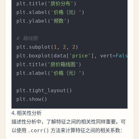
plt.title(
'房价分布'
)

plt.xlabel(
'价格（元）'
)

plt.ylabel(
'频数'
)

# 箱线图
plt.subplot(
1
, 
2
, 
2
)

plt.boxplot(data[
'price'
], vert=
False
)

plt.title(
'房价箱线图'
)

plt.xlabel(
'价格（元）'
)

plt.tight_layout()

4. 相关性分析
描述性分析中，了解特征之间的相关性同样重要。可
以使用
方法来计算特征之间的相关系数：
.corr()