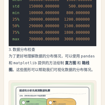
std
150000.000000
500.000000
1
min
100000.000000
800.000000
1.
25
%
200000.000000
1200.000000    
2.
50
%
290000.000000
1500.000000    
3.
75
%
400000.000000
1800.000000    
4.
max
700000.000000
3000.000000    
6.
3. 数据分布检查
为了更好地理解数据的分布情况，可以使用
pandas
和
提供的方法绘制
直方图
和
箱线
matplotlib
图
。这些图形可以帮助我们可视化数据的分布情况。