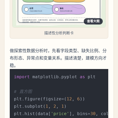
查看大图
描述性分析判断卡
做探索性数据分析时，先看字段类型、缺失比例、分
布形态、异常点和变量关系。描述清楚，建模方向才
稳。
import
 matplotlib.pyplot 
as
 plt

# 直方图
plt.figure(figsize=(
12
, 
6
))

plt.subplot(
1
, 
2
, 
1
)

plt.hist(data[
'price'
], bins=
30
, color=