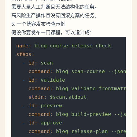
需要大量人工判断且无法结构化的任务。
高风险生产操作且没有回滚方案的任务。
5. 一个博客发布检查示例
假设你要发布一门课程，可以设计成：
name:
blog-course-release-check
steps:
-
id:
scan
command:
blog
scan-course
--json
-
id:
validate
command:
blog
validate-frontmatter
stdin:
$scan.stdout
-
id:
preview
command:
blog
build-preview
--json
-
id:
approve
command:
blog
release-plan
--previe