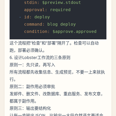
stdin:
$preview.stdout
approval:
required
-
id:
deploy
command:
blog
deploy
condition:
$approve.approved
这个流程把“检查”和“部署”隔开了。检查可以自动
跑，部署必须确认。
6. 设计Lobster工作流的三条原则
原则一：先只读，再写入
所有流程都先收集信息、生成预览，不要一上来就执
行。
原则二：副作用必须审批
发邮件、删文件、改数据库、重启服务、发布文章，
都属于副作用。
原则三：输出要结构化
让每一步输出 JSON，比输出一大段自然语言更适合