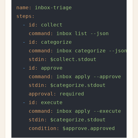
name:
inbox-triage
steps:
-
id:
collect
command:
inbox
list
--json
-
id:
categorize
command:
inbox
categorize
--json
stdin:
$collect.stdout
-
id:
approve
command:
inbox
apply
--approve
stdin:
$categorize.stdout
approval:
required
-
id:
execute
command:
inbox
apply
--execute
stdin:
$categorize.stdout
condition:
$approve.approved