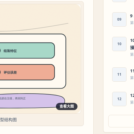
9
09
第
1
10
操
第
1
11
第
1
12
第
查看大图
模型结构图