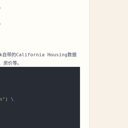
。
。
k自带的
数据
California Housing
、房价等。
n"
) \
