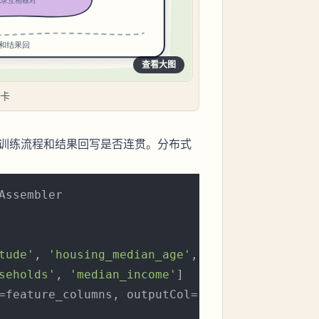
查看大图
断卡
工、训练流程和结果回写是否连贯。分布式
Assembler

tude'
, 
'housing_median_age'
, 
'total_rooms'
, 
'
seholds'
, 
'median_income'
]

=feature_columns, outputCol=
"features"
)
