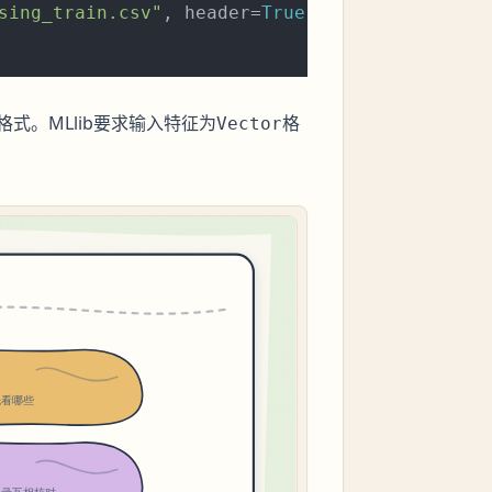
sing_train.csv"
, header=
True
, inferSchema=
Tru
式。MLlib要求输入特征为
格
Vector