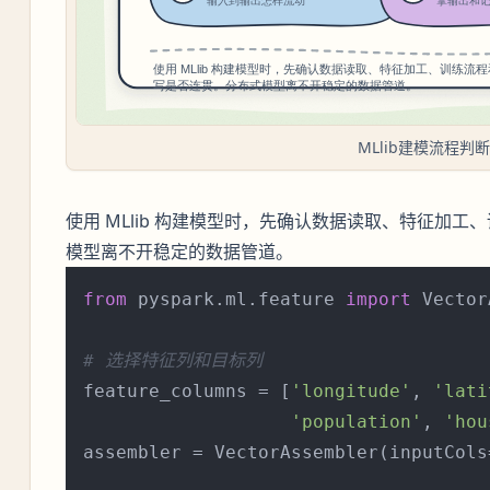
MLlib建模流程判
使用 MLlib 构建模型时，先确认数据读取、特征加
模型离不开稳定的数据管道。
from
 pyspark.ml.feature 
import
 Vector
# 选择特征列和目标列
feature_columns = [
'longitude'
, 
'lati
'population'
, 
'hou
assembler = VectorAssembler(inputCols