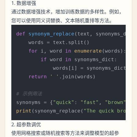
1. 数据增强
通过
技术，增加训练数据的多样性。例如，
数据增强
您可以使用同义词替换、文本随机重排等方法。
def
synonym_replace
(
text, synonyms_dict
    words = text.split()

for
 i, word 
in
enumerate
(words):

if
 word 
in
 synonyms_dict:

            words[i] = synonyms_dict[wo
return
' '
.join(words)

# 示例用法
synonyms = {
"quick"
: 
"fast"
, 
"brown"
: 
"
print
(synonym_replace(
"The quick brown 
2. 超参数调优
使用
或
等方法来调整模型的超参
网格搜索
随机搜索