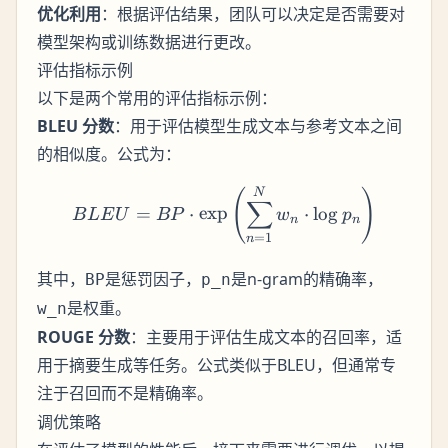
优化利用
：根据评估结果，团队可以决定是否需要对
模型架构或训练数据进行更改。
评估指标示例
以下是两个常用的评估指标示例：
BLEU 分数
：用于评估模型生成文本与参考文本之间
的相似度。公式为：
BLEU = BP \cdot \exp\le
N
(
)
∑
=
⋅
exp
⋅
lo
g
B
L
E
U
BP
w
p
n
n
=
1
n
其中，
是惩罚因子，
是n-gram的精确率，
BP
p_n
是权重。
w_n
ROUGE 分数
：主要用于评估生成文本的召回率，适
用于摘要生成等任务。公式类似于BLEU，但通常专
注于
而不是
。
召回
精确率
调优策略