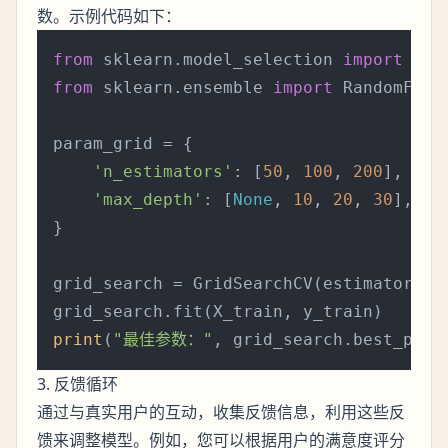
数。示例代码如下：
from
 sklearn.model_selection 
import
from
 sklearn.ensemble 
import
 RandomFores
param_grid = {

'n_estimators'
: [
50
, 
100
, 
200
],

'max_depth'
: [
None
, 
10
, 
20
, 
30
],

}

grid_search = GridSearchCV(estimator=Ra
print
(
"最佳参数："
3. 反馈循环
通过与真实用户的互动，收集反馈信息，利用这些反
馈来调整模型。例如，您可以根据用户的满意度评分