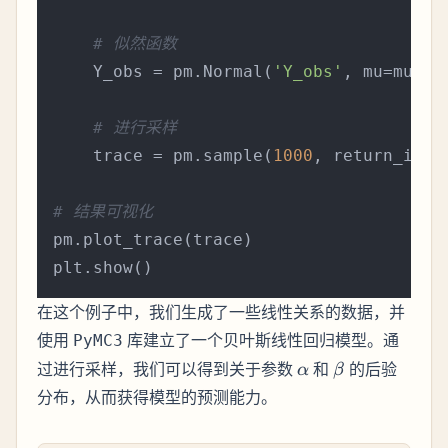
# 似然函数
    Y_obs = pm.Normal(
'Y_obs'
, mu=mu, s
# 进行采样
    trace = pm.sample(
1000
, return_infe
# 结果可视化
pm.plot_trace(trace)

在这个例子中，我们生成了一些线性关系的数据，并
使用
库建立了一个贝叶斯线性回归模型。通
PyMC3
\alpha
\beta
过进行采样，我们可以得到关于参数
和
的后验
α
β
分布，从而获得模型的预测能力。