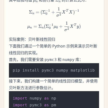
其中后验均值
和协方差
Σ
的计算公式为：
μ
n
n
1
\Sigma_n = (\Sigma_0^{-
−
1
−
1
T
Σ
=
(
Σ
+
)
X
X
n
0
2
σ
1
\mu_n = \Sigma_n(\Sigm
−
1
T
=
Σ
(
Σ
+
)
μ
μ
X
y
0
n
n
0
2
σ
实际案例：贝叶斯线性回归
下面我们通过一个简单的 Python 示例来演示贝叶斯
线性回归的实现。
首先，我们需要安装
和
库：
pymc3
numpy
接下来，我们构建一个简单的线性回归模型，并使用
贝叶斯方法进行参数估计。
import
 numpy 
as
import
 pymc3 
as