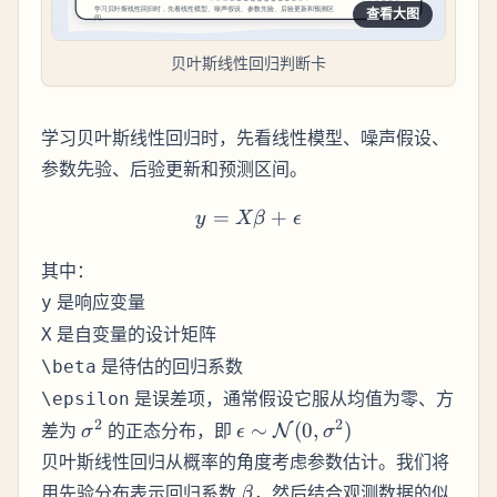
查看大图
贝叶斯线性回归判断卡
学习贝叶斯线性回归时，先看线性模型、噪声假设、
参数先验、后验更新和预测区间。
=
y = X\beta + \epsilon
+
y
Xβ
ϵ
其中：
是响应变量
y
是自变量的设计矩阵
X
是待估的回归系数
\beta
是误差项，通常假设它服从均值为零、方
\epsilon
\sigma^2
\epsilon \sim
2
2
差为
的正态分布，即
∼
(
0
,
)
N
σ
ϵ
σ
\mathcal{N}
贝叶斯线性回归从概率的角度考虑参数估计。我们将
(0,
\beta
用先验分布表示回归系数
，然后结合观测数据的似
β