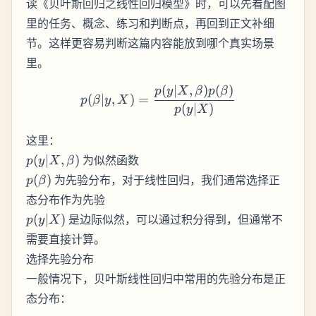
读《贝叶斯回归之线性回归模型》时，可以先看配图
里的任务、概念、练习和判断点，再回到正文补细
节。这样更容易判断这篇内容能放到哪个真实场景
里。
(
∣
,
)
(
)
p(\beta | y, X) = \frac{p(y
p
y
X
β
p
β
(
∣
,
)
=
p
β
y
X
(
∣
)
p
y
X
这里：
p(y |
(
∣
,
)
为似然函数
p
y
X
β
X,
p(\beta)
(
)
为先验分布，对于线性回归，我们通常选择正
p
β
\beta)
态分布作为先验
p(y
(
∣
)
是边际似然，可以通过积分得到，但通常不
p
y
X
|
需要直接计算。
X)
选择先验分布
一般情况下，贝叶斯线性回归中常用的先验分布是正
态分布：