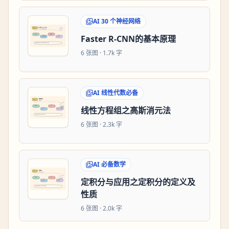
AI 30 个神经网络
Faster R-CNN的基本原理
6
张图 ·
1.7k 字
AI 线性代数必备
线性方程组之高斯消元法
6
张图 ·
2.3k 字
AI 必备数学
定积分与应用之定积分的定义及
性质
6
张图 ·
2.0k 字