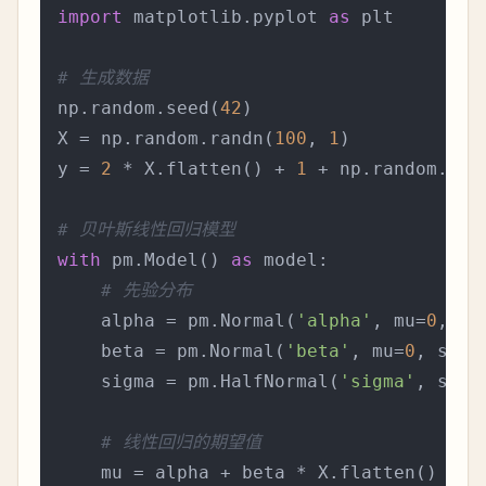
import
 matplotlib.pyplot 
as
 plt

# 生成数据
np.random.seed(
42
)

X = np.random.randn(
100
, 
1
)

y = 
2
 * X.flatten() + 
1
 + np.random.ran
# 贝叶斯线性回归模型
with
 pm.Model() 
as
 model:

# 先验分布
    alpha = pm.Normal(
'alpha'
, mu=
0
, si
    beta = pm.Normal(
'beta'
, mu=
0
, sigm
    sigma = pm.HalfNormal(
'sigma'
, sigm
# 线性回归的期望值
    mu = alpha + beta * X.flatten()
