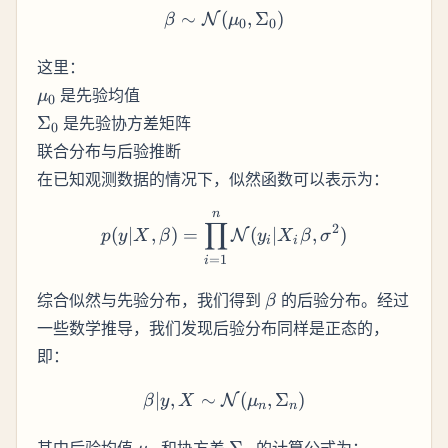
∼
(
\beta \sim \mathcal{N}(
,
Σ
)
N
β
μ
0
0
这里：
\mu_0
是先验均值
μ
0
\Sigma_0
Σ
是先验协方差矩阵
0
联合分布与后验推断
在已知观测数据的情况下，似然函数可以表示为：
n
p(y | X, \beta) = \prod_{
∏
2
(
∣
,
)
=
(
∣
,
)
N
p
y
X
β
y
X
β
σ
i
i
=
1
i
\beta
综合似然与先验分布，我们得到
的后验分布。经过
β
一些数学推导，我们发现后验分布同样是正态的，
即：
∣
,
∼
\beta | y, X \sim \mathc
(
,
Σ
)
N
β
y
X
μ
n
n
\mu_n
\Sigma_n