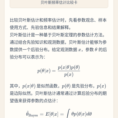
贝叶斯频率估计比较卡
比较贝叶斯估计和频率估计时，先看参数观念、样本
使用方式、先验信息和结果解释。
贝叶斯估计是一种基于贝叶斯定理的参数估计方法。
通过结合先验知识和观测数据，贝叶斯估计能够为参
x
\theta
数提供一个后验分布。给定观测数据
，参数
的后
x
θ
验分布可以表示为：
(
∣
)
(
)
p(\theta | x) = \frac{p(x |
p
x
θ
p
θ
(
∣
)
=
p
θ
x
(
)
p
x
p(x |
p(\theta)
p(x)
其中，
(
∣
)
是似然函数，
(
)
是先验分布，
(
)
p
x
θ
p
θ
p
x
\theta)
是边际似然。贝叶斯估计通常通过计算后验分布的期
望值来获得参数的点估计：
\hat{\theta}_{\text{Bayes}
∫
^
=
[
∣
]
=
(
∣
)
θ
E
θ
x
θp
θ
x
d
θ
Bayes