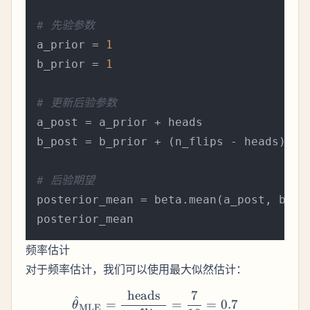
# 先验参数
a_prior = 
1
b_prior = 
1
# 更新后验参数
a_post = a_prior + heads

b_post = b_prior + (n_flips - heads)

# 后验期望
posterior_mean = beta.mean(a_post, b_pos
频率估计
对于频率估计，我们可以使用最大似然估计：
heads
7
\hat{\theta}_{\text{MLE}
^
=
=
=
0.7
θ
MLE