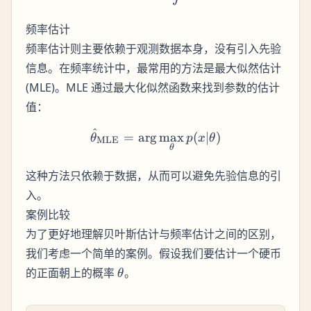
频率估计
频率估计则主要依赖于观测数据本身，没有引入先验
信息。在频率统计中，最常用的方法是最大似然估计
(MLE)。MLE 通过最大化似然函数来找到参数的估计
值：
^
\hat{\theta}_{\text{MLE}
=
ar
g
max
(
∣
)
θ
p
x
θ
MLE
θ
这种方法只依赖于数据，从而可以避免先验信息的引
入。
案例比较
为了更好地理解贝叶斯估计与频率估计之间的区别，
我们考虑一个简单的案例。假设我们要估计一个硬币
\theta
的正面朝上的概率
。
θ