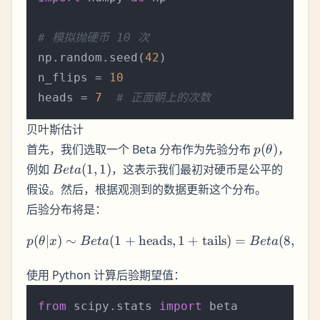
# 模拟抛硬币 10 次
np.random.seed(
42
)

n_flips = 
10
heads = 
7
# 正面朝上的次数
贝叶斯估计
p(\theta)
首先，我们选取一个 Beta 分布作为先验分布
(
)
，
p
θ
Beta(1,
例如
(
1
,
1
)
，这表示我们最初对硬币是公平的
B
e
t
a
1)
假设。然后，根据观测到的数据更新这个分布。
后验分布将是：
(
∣
)
∼
(
1
+
heads
p(\theta | x) \sim Beta(1
,
1
+
tails
)
=
(
8
,
4
)
p
θ
x
B
e
t
a
B
e
t
a
使用 Python 计算后验期望值：
from
 scipy.stats 
import
 beta
