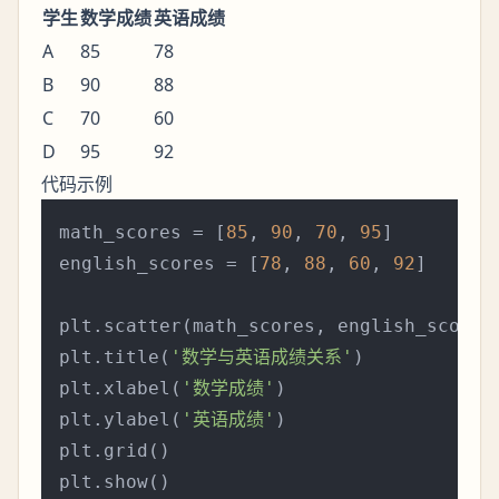
学生
数学成绩
英语成绩
A
85
78
B
90
88
C
70
60
D
95
92
代码示例
math_scores = [
85
, 
90
, 
70
, 
95
]

english_scores = [
78
, 
88
, 
60
, 
92
]

plt.scatter(math_scores, english_scores
plt.title(
'数学与英语成绩关系'
)

plt.xlabel(
'数学成绩'
)

plt.ylabel(
'英语成绩'
)

plt.grid()
