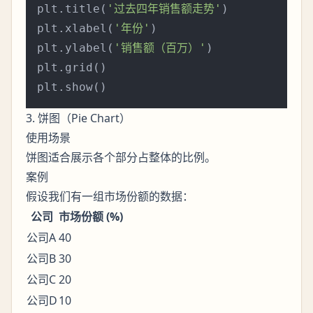
plt.title(
'过去四年销售额走势'
)

plt.xlabel(
'年份'
)

plt.ylabel(
'销售额（百万）'
)

plt.grid()

3. 饼图（Pie Chart）
使用场景
饼图适合展示各个部分占整体的比例。
案例
假设我们有一组市场份额的数据：
公司
市场份额 (%)
公司A
40
公司B
30
公司C
20
公司D
10