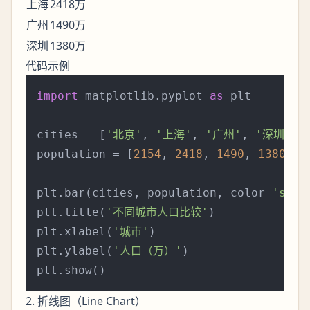
上海
2418万
广州
1490万
深圳
1380万
代码示例
import
 matplotlib.pyplot 
as
 plt

cities = [
'北京'
, 
'上海'
, 
'广州'
, 
'深圳'
]

population = [
2154
, 
2418
, 
1490
, 
1380
]

plt.bar(cities, population, color=
'skyb
plt.title(
'不同城市人口比较'
)

plt.xlabel(
'城市'
)

plt.ylabel(
'人口（万）'
)

2. 折线图（Line Chart）