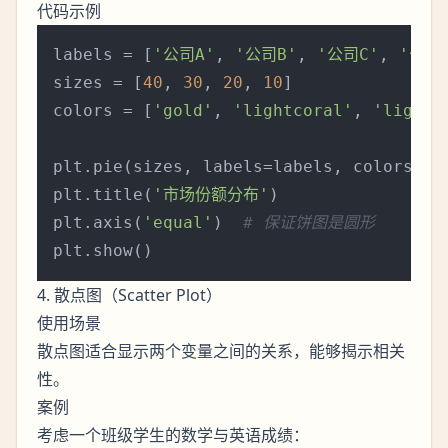
代码示例
labels = [
'公司A'
, 
'公司B'
, 
'公司C'
, 
'公司
sizes = [
40
, 
30
, 
20
, 
10
]

colors = [
'gold'
, 
'lightcoral'
, 
'lights
plt.pie(sizes, labels=labels, colors=co
plt.title(
'市场份额分布'
)

plt.axis(
'equal'
)  
# 保证饼图是圆形
4. 散点图（Scatter Plot）
使用场景
散点图适合显示两个变量之间的关系，能够揭示相关
性。
案例
考虑一个班级学生的数学与英语成绩：