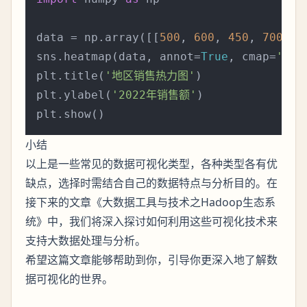
data = np.array([[
500
, 
600
, 
450
, 
700
]])

sns.heatmap(data, annot=
True
, cmap=
'YlG
plt.title(
'地区销售热力图'
)

plt.ylabel(
'2022年销售额'
)

小结
以上是一些常见的数据可视化类型，各种类型各有优
缺点，选择时需结合自己的数据特点与分析目的。在
接下来的文章《大数据工具与技术之Hadoop生态系
统》中，我们将深入探讨如何利用这些可视化技术来
支持大数据处理与分析。
希望这篇文章能够帮助到你，引导你更深入地了解数
据可视化的世界。