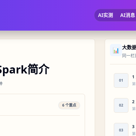
AI实测
AI消息
大数
📊
同一栏
park简介
1
01
钟
第
2
6 个重点
02
第
3
03
第