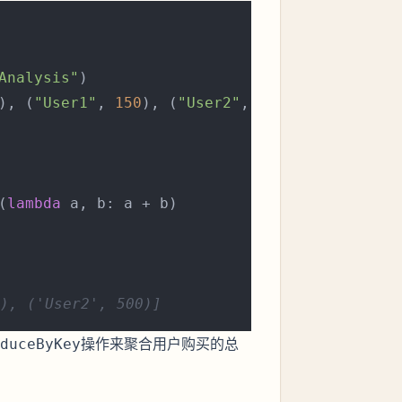
Analysis"
)

), (
"User1"
, 
150
), (
"User2"
, 
300
)]

(
lambda
 a, b: a + b)

), ('User2', 500)]
操作来聚合用户购买的总
duceByKey