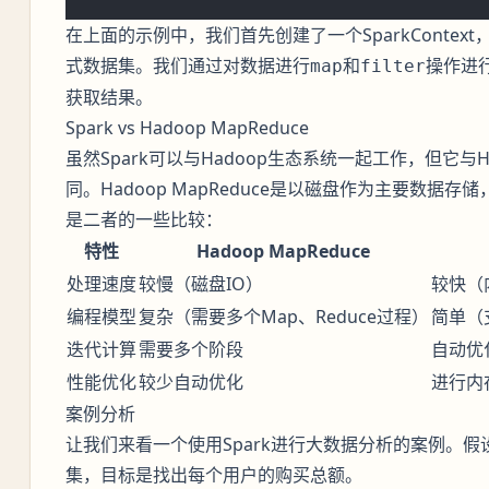
在上面的示例中，我们首先创建了一个SparkContext
式数据集。我们通过对数据进行
和
操作进
map
filter
获取结果。
Spark vs Hadoop MapReduce
虽然Spark可以与Hadoop生态系统一起工作，但它与Ha
同。Hadoop MapReduce是以磁盘作为主要数据存
是二者的一些比较：
特性
Hadoop MapReduce
处理速度
较慢（磁盘IO）
较快（
编程模型
复杂（需要多个Map、Reduce过程）
简单（
迭代计算
需要多个阶段
自动优
性能优化
较少自动优化
进行内
案例分析
让我们来看一个使用Spark进行大数据分析的案例。
集，目标是找出每个用户的购买总额。