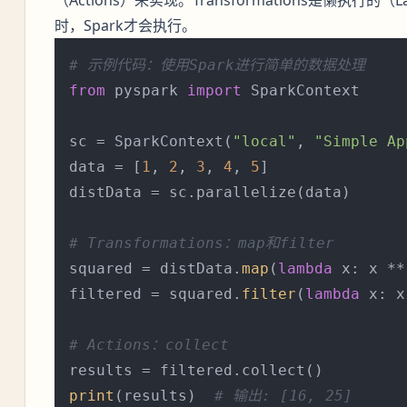
时，Spark才会执行。
# 示例代码：使用Spark进行简单的数据处理
from
 pyspark 
import
 SparkContext

sc = SparkContext(
"local"
, 
"Simple Ap
data = [
1
, 
2
, 
3
, 
4
, 
5
]

distData = sc.parallelize(data)

# Transformations：map和filter
squared = distData.
map
(
lambda
 x: x **
filtered = squared.
filter
(
lambda
 x: x
# Actions：collect
print
(results)  
# 输出: [16, 25]