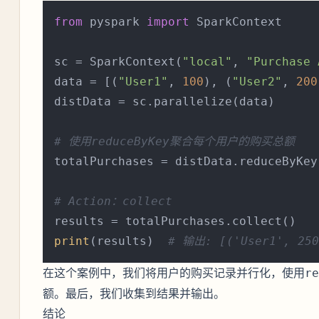
from
 pyspark 
import
 SparkContext

sc = SparkContext(
"local"
, 
"Purchase 
data = [(
"User1"
, 
100
), (
"User2"
, 
200
distData = sc.parallelize(data)

# 使用reduceByKey聚合每个用户的购买总额
totalPurchases = distData.reduceByKey
# Action：collect
print
(results)  
# 输出: [('User1', 250
在这个案例中，我们将用户的购买记录并行化，使用
re
额。最后，我们收集到结果并输出。
结论