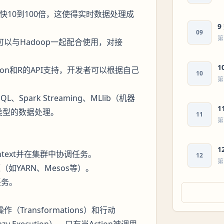
uce快10到100倍，这使得实时数据处理成
09
第
可以与Hadoop一起配合使用，对接
1
Python和R的API支持，开发者可以根据自己
10
第
、Spark Streaming、MLlib（机器
1
类型的数据处理。
11
第
1
ntext并在集群中协调任务。
12
第
如YARN、Mesos等）。
任务。
ransformations）和行动
zy Execution），只有当Action被调用