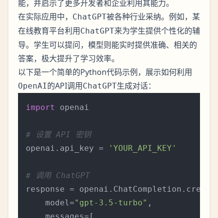
能，并启示了更多开发者和企业利用其能力。
在实际应用中，
被各种行业采纳。例如，某
ChatGPT
在线教育平台利用
来为学生提供个性化的辅
ChatGPT
导。学生可以提问，模型则能实时提供准确、相关的
答案，极大提升了学习效率。
以下是一个简单的Python代码示例，展示如何利用
的API调用
生成对话：
OpenAI
ChatGPT
import
 openai

# 设置 API 密钥
openai.api_key = 
'YOUR_API_KEY'
# 调用 ChatGPT
response = openai.ChatCompletion.create(
    model=
"gpt-3.5-turbo"
,

    messages=[
