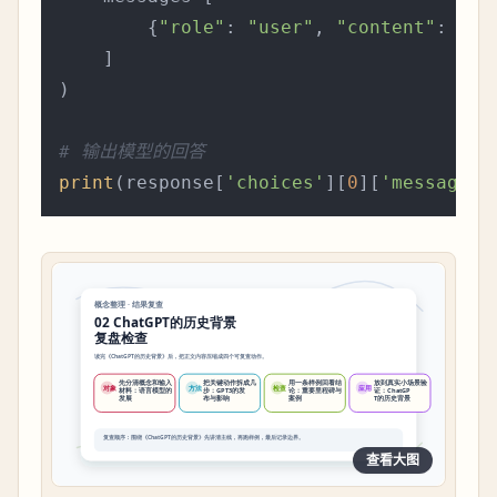
        {
"role"
: 
"user"
, 
"content"
: 
"你
    ]

)

# 输出模型的回答
print
(response[
'choices'
][
0
][
'message'
]
查看大图