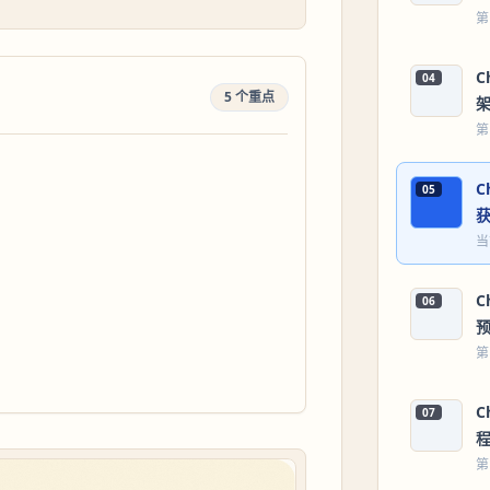
第
C
04
5 个重点
第
C
05
当
C
06
第
C
07
第