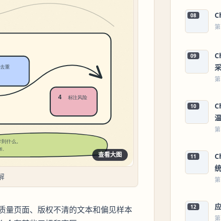
C
08
第
C
09
第
C
10
第
查看大图
C
11
解
第
12
质量页面、版权不清的文本和偏见样本
第