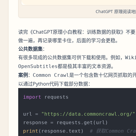
ChatGPT 原理阅读
读完《ChatGPT原理小白教程：训练数据的获取》不
做一遍，再记录哪里卡住，后面的学习会更稳。
公共数据集
：
有很多现成的公共数据集可供下载和使用。例如，
Wik
都是极其丰富的文本资源。
OpenSubtitles
案例
：
是一个包含数十亿网页抓取的
Common Crawl
以通过Python代码下载部分数据：
import
 requests

url = 
"https://data.commoncrawl.org/"
print
(response.text)  
# 获取Common 