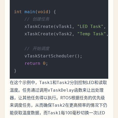
int
main
(
void
)
 {

// 创建任务
    xTaskCreate(vTask1, 
"LED Task"
, 
100
    xTaskCreate(vTask2, 
"Temp Task"
, 
10
// 开始调度
    vTaskStartScheduler();

return
0
;

在这个示例中，
和
分别控制LED和读取
Task1
Task2
温度。任务通过调用
函数来让出处理
vTaskDelay
器，让其他任务得以执行。RTOS根据任务的优先级
来调度任务，从而确保
在更高频率的情况下仍
Task2
能获取温度数据，而
每100毫秒切换一次LED
Task1