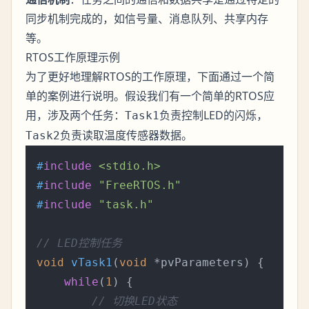
同步机制完成的，如信号量、消息队列、共享内存
等。
RTOS工作原理示例
为了更好地理解RTOS的工作原理，下面通过一个简
单的案例进行说明。假设我们有一个简单的RTOS应
用，涉及两个任务：
负责控制LED的闪烁，
Task1
负责读取温度传感器数据。
Task2
#
include
<stdio.h>
#
include
"FreeRTOS.h"
#
include
"task.h"
// LED控制任务
void
vTask1
(
void
 *pvParameters)
 {

while
(
1
) {

// 切换LED状态