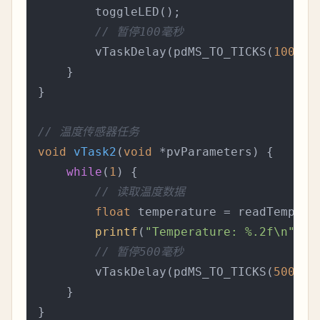
        toggleLED();

// 暂停100毫秒
        vTaskDelay(pdMS_TO_TICKS(
100
));

    }

}

// 温度传感器任务
void
vTask2
(
void
 *pvParameters)
 {

while
(
1
) {

// 读取温度数据
float
 temperature = readTemperat
printf
(
"Temperature: %.2f\n"
, t
// 暂停500毫秒
        vTaskDelay(pdMS_TO_TICKS(
500
));

    }

}
