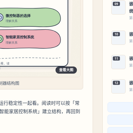
09
第
10
第
嵌
11
第
查看大图
嵌
制器结构图
12
第
运行稳定性一起看。阅读时可以按「常
 -> 智能家居控制系统」建立结构，再回到