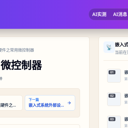
AI实测
AI消息
嵌入
📡
统硬件之常用微控制器
当前在第
用微控制器
01
钟
第
02
下一篇
第
嵌入式系统硬件之微控制器概述
嵌入式系统外部设备接口
03
第