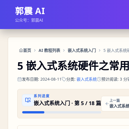
郭震 AI
公众号：郭震AI
首页
AI 教程列表
嵌入式系统入门
5 嵌入式系
5 嵌入式系统硬件之常
发布日期
:
2024-08-11
分类
:
嵌入式系统
预计阅读
:
3
分
系列进度
上一篇
嵌入式系统入门
· 第
5
/
18
篇