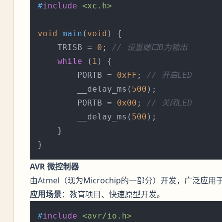
#
include
<xc.h>
void
main
(
void
)
 {

    TRISB = 
0
; 
// 设置端口B为输出
while
 (
1
) {

        PORTB = 
0xFF
; 
// 开启LED
        __delay_ms(
500
);

        PORTB = 
0x00
; 
// 关闭LED
        __delay_ms(
500
);

    }

AVR 微控制器
由Atmel（现为Microchip的一部分）开发，广泛应用
应用场景
：教育项目、快速原型开发。
#
include
<avr/io.h>