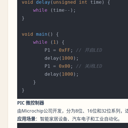
void
delay
(
unsigned
int
 time)
 {

while
 (time--);

}

void
main
()
 {

while
 (
1
) {

        P1 = 
0xFF
; 
// 开启LED
        delay(
1000
);

        P1 = 
0x00
; 
// 关闭LED
        delay(
1000
);

    }

PIC 微控制器
由Microchip公司开发，分为8位、16位和32位系列
应用场景
：智能家居设备、汽车电子和工业自动化。