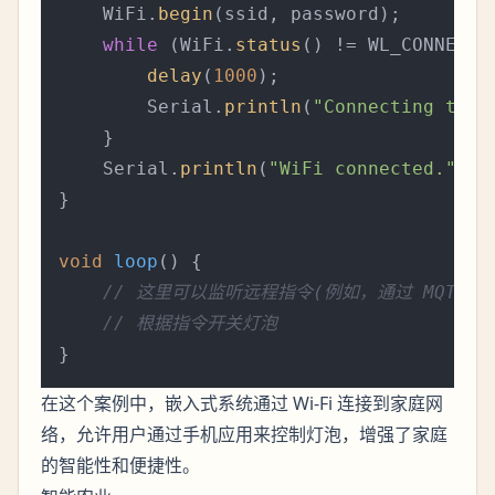
    WiFi.
begin
(ssid, password);

while
 (WiFi.
status
() != WL_CONNECTED
delay
(
1000
);

        Serial.
println
(
"Connecting to W
    }

    Serial.
println
(
"WiFi connected."
);

}

void
loop
()
{

// 这里可以监听远程指令(例如，通过 MQTT)
// 根据指令开关灯泡
在这个案例中，嵌入式系统通过 Wi-Fi 连接到家庭网
络，允许用户通过手机应用来控制灯泡，增强了家庭
的
和
。
智能性
便捷性