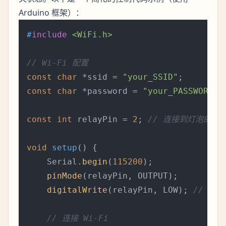
Arduino 框架）：
#
include
<WiFi.h>
// Wi-Fi 配置
const
char
 *ssid = 
"your_SSID"
const
char
 *password = 
"your_PASSWORD"
;

const
int
 relayPin = 
2
; 
// 连接到灯泡的继
void
setup
()
{

    Serial.
begin
(
115200
);

pinMode
(relayPin, OUTPUT);

digitalWrite
(relayPin, LOW); 
// 初
// 连接 Wi-Fi