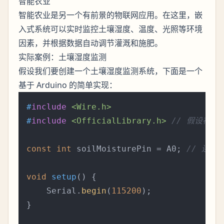
智能农业
智能农业是另一个有前景的物联网应用。在这里，嵌
入式系统可以实时监控土壤湿度、温度、光照等环境
因素，并根据数据自动调节灌溉和施肥。
实际案例：土壤湿度监测
假设我们要创建一个土壤湿度监测系统，下面是一个
基于 Arduino 的简单实现：
#
include
<Wire.h>
#
include
<OfficialLibrary.h>
// 假设存在
const
int
 soilMoisturePin = A0; 
// 连接
void
setup
()
{

    Serial.
begin
(
115200
);

}
