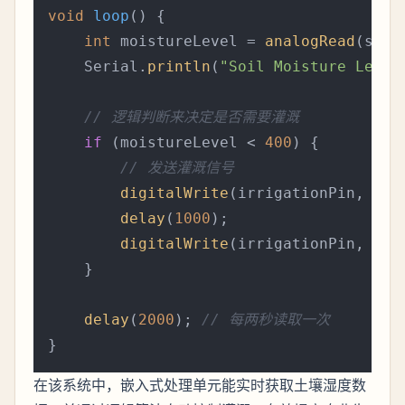
void
loop
()
{

int
 moistureLevel = 
analogRead
(soil
    Serial.
println
(
"Soil Moisture Level
// 逻辑判断来决定是否需要灌溉
if
 (moistureLevel < 
400
) {

// 发送灌溉信号
digitalWrite
(irrigationPin, HIGH
delay
(
1000
);

digitalWrite
(irrigationPin, LOW)
    }

delay
(
2000
); 
// 每两秒读取一次
在该系统中，嵌入式处理单元能实时获取土壤湿度数