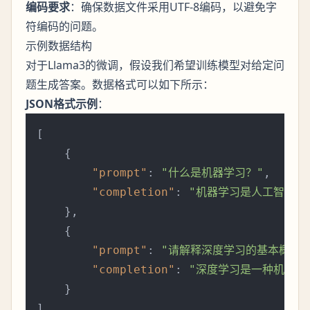
编码要求
：确保数据文件采用UTF-8编码，以避免字
符编码的问题。
示例数据结构
对于Llama3的微调，假设我们希望训练模型对给定问
题生成答案。数据格式可以如下所示：
JSON格式示例
：
[
{
"prompt"
:
"什么是机器学习？"
,
"completion"
:
"机器学习是人工智能的
}
,
{
"prompt"
:
"请解释深度学习的基本概念。
"completion"
:
"深度学习是一种机器学
}
]