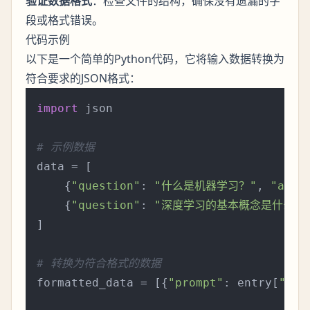
验证数据格式
：检查文件的结构，确保没有遗漏的字
段或格式错误。
代码示例
以下是一个简单的Python代码，它将输入数据转换为
符合要求的JSON格式：
import
 json

# 示例数据
data = [

    {
"question"
: 
"什么是机器学习？"
, 
"answ
    {
"question"
: 
"深度学习的基本概念是什么？
]

# 转换为符合格式的数据
formatted_data = [{
"prompt"
: entry[
"que