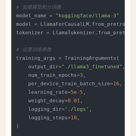
# 加载模型和分词器
model_name = 
"huggingface/llama-3"
model = LlamaForCausalLM.from_pretrained
tokenizer = LlamaTokenizer.from_pretrain
# 设置训练参数
training_args = TrainingArguments(

    output_dir=
"./llama3_finetuned"
,

    num_train_epochs=
3
,                
    per_device_train_batch_size=
16
,    
    learning_rate=
5e-5
,                
    weight_decay=
0.01
,                 
    logging_dir=
'./logs'
,              
    logging_steps=
10
,

)
