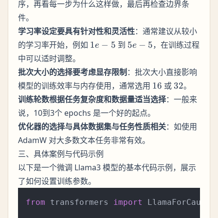
序，再看每一步为什么这样做，最后再检查边界条
件。
学习率设定要具有针对性和灵活性
：通常建议从较小
1e-
5e-
的学习率开始，例如
1
−
5
到
5
−
5
，在训练过程
e
e
5
5
中可以适时调整。
批次大小的选择要考虑显存限制
：批次大小直接影响
16
32
模型的训练效率与内存使用，通常选用
16
或
32
。
训练轮数根据任务复杂度和数据量适当选择
：一般来
说，10到3个 epochs 是一个好的起点。
优化器的选择与具体数据集与任务性质相关
：如使用
AdamW 对大多数文本任务非常有效。
三、具体案例与代码示例
以下是一个微调 Llama3 模型的基本代码示例，展示
了如何设置训练参数。
from
 transformers 
import
 LlamaForCausal