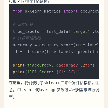
用前文提到的评估指标。
from
 sklearn.metrics 
import
 accuracy_sco
# 真实标签
true_labels = test_data[
'target'
].tolis
# 计算评估指标
accuracy = accuracy_score(true_labels, p
f1 = f1_score(true_labels, predictions,
print
(
f"Accuracy: 
{accuracy:
.2
f}
"
print
(
f"F1 Score: 
{f1:
.2
f}
"
在这里，我们使用了
库来计算评估指标。注
sklearn
意，
的
参数可以根据需求进行调
f1_score
average
整。