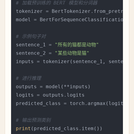
# 加载预训练的 BERT 模型和分词器
tokenizer = BertTokenizer.from_pretrain
model = BertForSequenceClassification.f
# 示例句子对
sentence_1 = 
"所有的猫都是动物"
sentence_2 = 
"某些动物是猫"
inputs = tokenizer(sentence_1, sentence
# 进行推理
outputs = model(**inputs)

logits = outputs.logits

predicted_class = torch.argmax(logits, 
# 输出预测类别
print