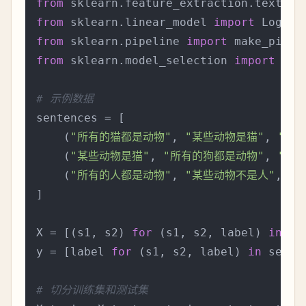
from
 sklearn.feature_extraction.text 
im
from
 sklearn.linear_model 
import
from
 sklearn.pipeline 
import
from
 sklearn.model_selection 
import
 tra
# 示例数据
sentences = [

    (
"所有的猫都是动物"
, 
"某些动物是猫"
, 
"支持
    (
"某些动物是猫"
, 
"所有的狗都是动物"
, 
"无关
    (
"所有的人都是动物"
, 
"某些动物不是人"
, 
"
]

X = [(s1, s2) 
for
 (s1, s2, label) 
in
 se
y = [label 
for
 (s1, s2, label) 
in
 senten
# 切分训练集和测试集