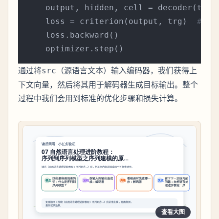
    output, hidden, cell = decoder(trg_
    loss = criterion(output, trg)  
# t
    loss.backward()

通过将
（源语言文本）输入编码器，我们获得上
src
下文向量，然后将其用于解码器生成目标输出。整个
过程中我们会用到标准的优化步骤和损失计算。
查看大图