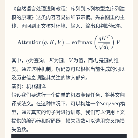
《自然语言处理进阶教程：序列到序列模型之序列建
模的原理》这类内容容易被细节带偏。先看图里的主
线，再回到正文核对环境、输入、输出和判断标准。
T
\text{Attention}(q, K, V)
(
)
q
K
Attention
(
,
,
)
=
softmax
q
K
V
V
d
k
q
K
V
d_k
其中，
为查询，
为键，
为值，而
是键的维
q
K
V
d
k
度。通过这种机制，解码器可以根据当前生成的词以
及历史信息调整其关注的输入部分。
案例：机器翻译
假设我们要进行一个简单的机器翻译任务，将英文翻
译成法文。在这种情况下，可以构建一个Seq2Seq模
型，通过真实的句子对进行训练。我们可以使用上文
提供的编码器和解码器，损失函数可以选用交叉熵损
失函数。