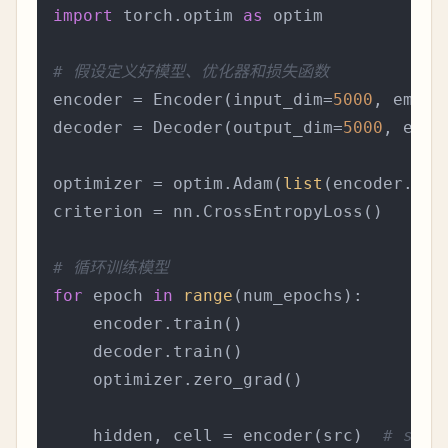
import
 torch.optim 
as
 optim

# 假设定义好模型、优化器和损失函数
encoder = Encoder(input_dim=
5000
, emb_d
decoder = Decoder(output_dim=
5000
, emb_
optimizer = optim.Adam(
list
(encoder.par
criterion = nn.CrossEntropyLoss()

# 循环训练模型
for
 epoch 
in
range
(num_epochs):

    encoder.train()

    decoder.train()

    optimizer.zero_grad()

    hidden, cell = encoder(src)  
# src