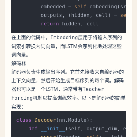
        embedded = 
self
.embedding(src)

        outputs, (hidden, cell) = 
self
.
return
在上面的代码中，
层用于将输入序列的
Embedding
词索引转换为词向量，而LSTM会序列化地处理这些
词向量。
解码器
解码器负责生成输出序列。它首先接收来自编码器的
上下文向量，然后开始生成目标序列的每个词。解码
器也可以是一个LSTM，通常带有
Teacher
机制以提高训练效率。以下是解码器的简单
Forcing
实现：
class
Decoder
(nn.Module):

def
__init__
(
self, output_dim, emb_