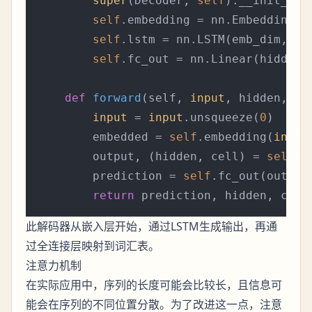
super
(Decoder, 
self
).__init__()

self
.embedding = nn.Embedding(ou
self
.lstm = nn.LSTM(emb_dim, hid
self
.fc_out = nn.Linear(hidden_d
def
forward
(
self, 
input
, hidden, ce
input
 = 
input
.unsqueeze(
0
)  
# S
        embedded = 
self
.embedding(
input
)
        output, (hidden, cell) = 
self
.l
        prediction = 
self
.fc_out(output
return
此解码器从嵌入层开始，通过LSTM生成输出，再通
过全连接层映射到词汇表。
注意力机制
在实际应用中，序列的长度可能会比较长，且信息可
能会在序列的不同位置分散。为了改进这一点，
注意