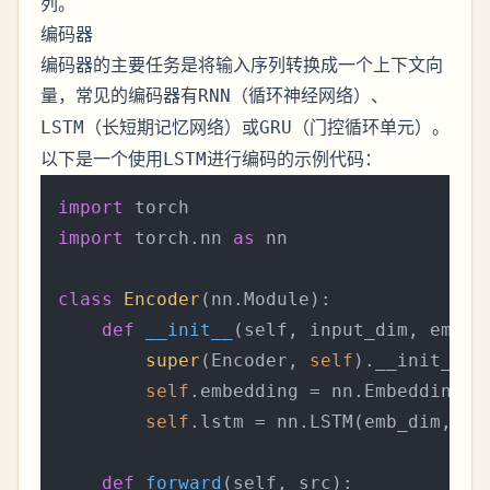
列。
编码器
编码器的主要任务是将输入序列转换成一个上下文向
量，常见的编码器有
（循环神经网络）、
RNN
（长短期记忆网络）或
（门控循环单元）。
LSTM
GRU
以下是一个使用
进行编码的示例代码：
LSTM
import
import
 torch.nn 
as
 nn

class
Encoder
(nn.Module):

def
__init__
(
self, input_dim, emb_d
super
(Encoder, 
self
).__init__()

self
.embedding = nn.Embedding(in
self
.lstm = nn.LSTM(emb_dim, hid
def
forward
(
self, src
):
