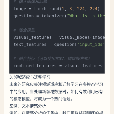
# 输入图像和问题
image = torch.rand(
1
, 
3
, 
224
, 
224
)  
# 
question = tokenizer(
"What is in the im
# 融合模型
visual_features = visual_model(image).la
text_features = question[
'input_ids'
]  
# 融合特征（可以使用加权、拼接等方式）
combined_features = visual_features + t
3. 领域适应与迁移学习
未来的研究应关注
和
在多模态学习
领域适应
迁移学习
中的应用。当处理新领域数据时，如何有效利用已有
的模态模型，将成为一个热门话题。
案例：文本情感分析
例如，在情感分析的任务中，我们可以将预训练的视