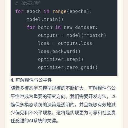
# 微调过程
for
 epoch 
in
range
(epochs):

    model.train()

for
 batch 
in
 new_dataset:

        outputs = model(**batch)

        loss = outputs.loss

        loss.backward()

        optimizer.step()

4. 可解释性与公平性
随着多模态学习模型规模的不断扩大，
与
可解释性
公
也成为重要的研究方向。我们需要开发方法，以
平性
确保多模态系统的决策是透明的，并且能够有效地减
少偏见和不公平现象。这将是实现更为可靠和社会责
任感强的AI系统的关键。