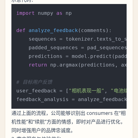
import
 numpy 
as
 np

def
analyze_feedback
(
comments
):

    sequences = tokenizer.texts_to_seque
    padded_sequences = pad_sequences(se
    predictions = model.predict(padded_s
return
 np.argmax(predictions, axis=
# 目标用户反馈
user_feedback = [
"相机表现一般"
, 
"电池续航真
通过上面的流程，公司能够识别出 consumers 在“相
机性能”和“续航”方面的情感，即时对产品进行优化，
同时增强用户的品牌忠诚度。