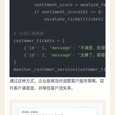
        sentiment_score = analyze_feedb
if
 sentiment_score[
0
] == 
0
:  
#
            escalate_ticket(ticket)

# 示例工单数据
customer_tickets = [

    {
'id'
: 
1
, 
'message'
: 
"不满意，处理很慢
    {
'id'
: 
2
, 
'message'
: 
"太棒了，客服很耐
]

通过这种方式，企业能够及时调整客户服务策略，提
升客户满意度，并降低客户流失率。