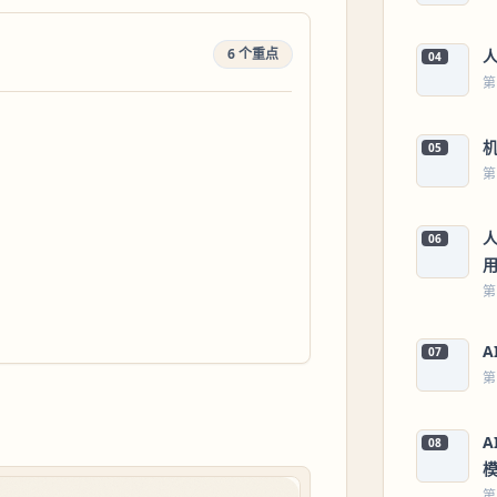
6 个重点
04
第
05
第
人
06
第
A
07
第
A
08
第