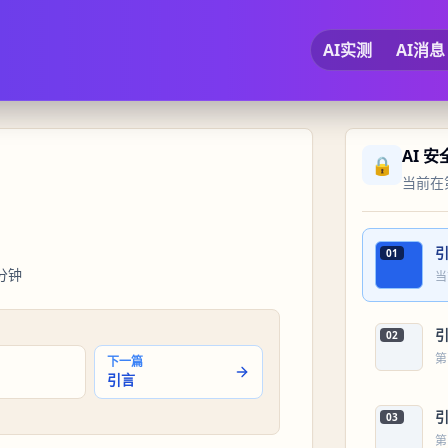
AI实测
AI消息
AI 
🔒
当前在第
01
分钟
当
02
第
下一篇
引言
03
第