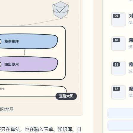
09
第
10
第
11
第
12
第
查看大图
风险地图
险不只在算法，也在输入表单、知识库、日