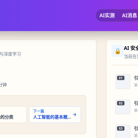
AI实测
AI消息
AI 
🔒
习与深度学习
当前在第
01
分钟
第
02
第
下一篇
能的分类
人工智能的基本概念之2.3 AI技术的应用
03
第