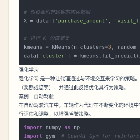
# 假设我们有顾客的购买数据
X = data[[
'purchase_amount'
, 
'visit_f
# 进行 K 均值聚类
kmeans = KMeans(n_clusters=
3
, random_
data[
'cluster'
强化学习
是一种让代理通过与环境交互来学习的策略。
强化学习
（奖励或惩罚），并通过此反馈优化其行为策略。
案例：自动驾驶
在自动驾驶汽车中，车辆作为代理在不断变化的环境中
行评估和调整，以增强驾驶策略。
import
 numpy 
as
import
 gym  
# OpenAI Gym for reinforc