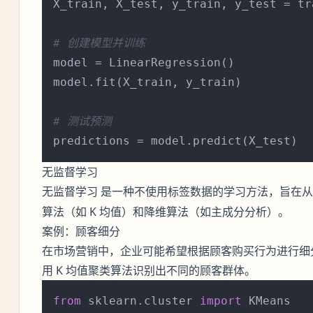
X_train, X_test, y_train, y_test = tr
# 创建模型并训练
model = LinearRegression()

model.fit(X_train, y_train)

# 测试预测
无监督学习
是一种不使用标签数据的学习方法，旨在从
无监督学习
算法（如 K 均值）和降维算法（如主成分分析）。
案例：顾客细分
在市场营销中，企业可能希望根据顾客购买行为进行细
用 K 均值聚类算法识别出不同的顾客群体。
from
 sklearn.cluster 
import
 KMeans
