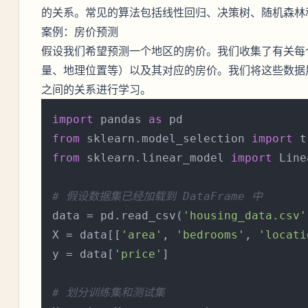
的关系。常见的算法包括线性回归、决策树、随机森林
案例：房价预测
假设我们希望预测一个地区的房价。我们收集了有关每
量、地理位置等）以及其对应的房价。我们将这些数据
之间的关系进行学习。
import
 pandas 
as
from
 sklearn.model_selection 
import
from
 sklearn.linear_model 
import
 Line
# 假设数据集已经加载到 DataFrame 中
data = pd.read_csv(
'housing_data.csv'
X = data[[
'area'
, 
'bedrooms'
, 
'locati
y = data[
'price'
]

# 划分训练集和测试集