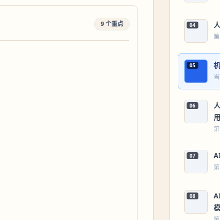
9 个重点
04
第
05
当
人
06
第
A
07
第
A
08
第