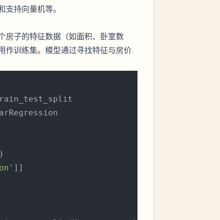
和支持向量机等。
个房子的特征数据（如面积、卧室数
用作训练集。模型通过寻找特征与房价
arRegression

)

on'
]]
