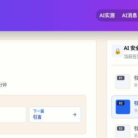
AI实测
AI消息
AI 
🔒
当前在第
01
分钟
第
02
当
下一篇
引言
03
第