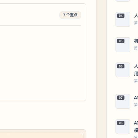
7 个重点
04
第
05
第
人
06
第
A
07
第
A
08
第