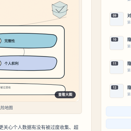
09
第
10
第
11
第
12
第
查看大图
风险地图
更关心个人数据有没有被过度收集、超