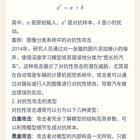
′
=
x' = x + \delta
+
x
x
δ
x
x'
\delta
′
其中，
是原始输入，
是对抗样本，
是小的扰
x
x
δ
动。
案例：图像分类系统中的对抗性攻击
2014年，研究人员通过对一张猫的图片添加微小的噪
声，使得深度学习模型将其错误地分类为“悠长的汽
车”。这种攻击展示了对抗性攻击的潜在威胁，尤其是
在自动驾驶车辆的计算机视觉系统中，攻击者可以通
过对路标或行人的图像进行对抗性修改，导致汽车做
出错误的反应。
2. 对抗性攻击的类型
对抗性攻击通常可以分为以下几种类型：
白盒攻击
：攻击者完全了解模型的结构及其参数，可
以利用模型细节生成对抗样本。
黑盒攻击
：攻击者对模型的内部构造一无所知，只能