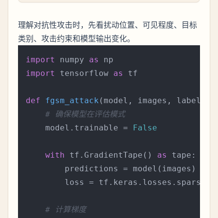
理解对抗性攻击时，先看扰动位置、可见程度、目标
类别、攻击约束和模型输出变化。
import
 numpy 
as
import
 tensorflow 
as
 tf

def
fgsm_attack
(
model, images, labels, 
# 确保模型在评估模式
    model.trainable = 
False
with
 tf.GradientTape() 
as
 tape:

        predictions = model(images)

        loss = tf.keras.losses.sparse_c
# 计算梯度