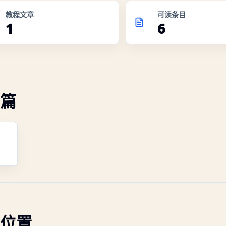
教程文章
可读条目
1
6
篇
位置