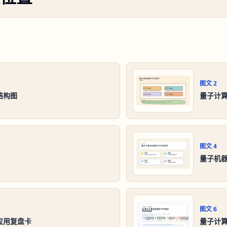
图文
2
结构图
量子计
图文
4
量子机
图文
6
应用复盘卡
量子计