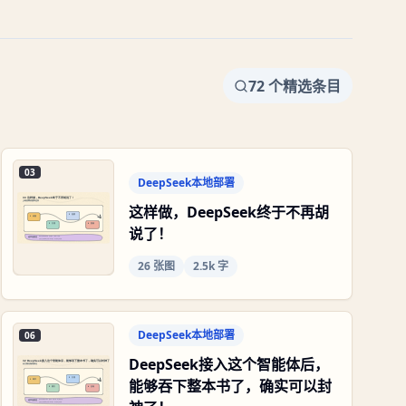
72
个精选条目
03
DeepSeek本地部署
这样做，DeepSeek终于不再胡
说了！
26
张图
2.5k 字
DeepSeek本地部署
06
DeepSeek接入这个智能体后，
能够吞下整本书了，确实可以封