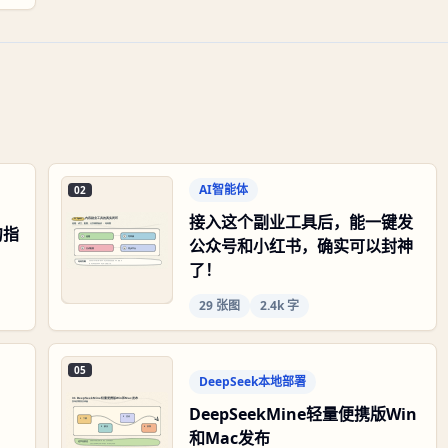
AI智能体
02
接入这个副业工具后，能一键发
句指
公众号和小红书，确实可以封神
了！
29
张图
2.4k 字
05
DeepSeek本地部署
DeepSeekMine轻量便携版Win
和Mac发布