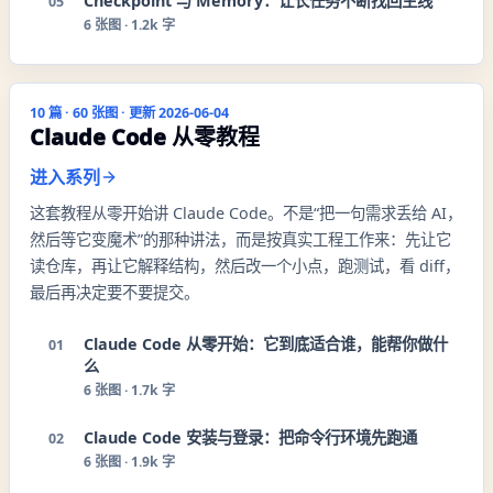
Checkpoint 与 Memory：让长任务不断找回主线
05
6
张图 ·
1.2k 字
10
篇 ·
60
张图 · 更新
2026-06-04
Claude Code 从零教程
进入系列
这套教程从零开始讲 Claude Code。不是“把一句需求丢给 AI，
然后等它变魔术”的那种讲法，而是按真实工程工作来：先让它
读仓库，再让它解释结构，然后改一个小点，跑测试，看 diff，
最后再决定要不要提交。
Claude Code 从零开始：它到底适合谁，能帮你做什
01
么
6
张图 ·
1.7k 字
Claude Code 安装与登录：把命令行环境先跑通
02
6
张图 ·
1.9k 字