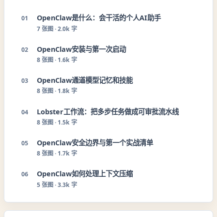
OpenClaw是什么：会干活的个人AI助手
01
7
张图 ·
2.0k 字
OpenClaw安装与第一次启动
02
8
张图 ·
1.6k 字
OpenClaw通道模型记忆和技能
03
8
张图 ·
1.8k 字
Lobster工作流：把多步任务做成可审批流水线
04
8
张图 ·
1.5k 字
OpenClaw安全边界与第一个实战清单
05
8
张图 ·
1.7k 字
OpenClaw如何处理上下文压缩
06
5
张图 ·
3.3k 字