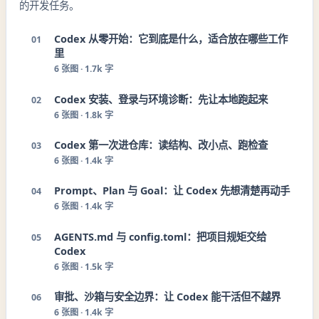
的开发任务。
Codex 从零开始：它到底是什么，适合放在哪些工作
01
里
6
张图 ·
1.7k 字
Codex 安装、登录与环境诊断：先让本地跑起来
02
6
张图 ·
1.8k 字
Codex 第一次进仓库：读结构、改小点、跑检查
03
6
张图 ·
1.4k 字
Prompt、Plan 与 Goal：让 Codex 先想清楚再动手
04
6
张图 ·
1.4k 字
AGENTS.md 与 config.toml：把项目规矩交给
05
Codex
6
张图 ·
1.5k 字
审批、沙箱与安全边界：让 Codex 能干活但不越界
06
6
张图 ·
1.4k 字