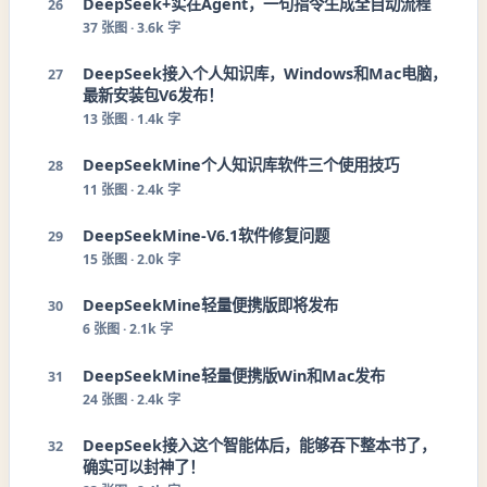
DeepSeek+实在Agent，一句指令生成全自动流程
26
37
张图 ·
3.6k 字
DeepSeek接入个人知识库，Windows和Mac电脑，
27
最新安装包V6发布！
13
张图 ·
1.4k 字
DeepSeekMine个人知识库软件三个使用技巧
28
11
张图 ·
2.4k 字
DeepSeekMine-V6.1软件修复问题
29
15
张图 ·
2.0k 字
DeepSeekMine轻量便携版即将发布
30
6
张图 ·
2.1k 字
DeepSeekMine轻量便携版Win和Mac发布
31
24
张图 ·
2.4k 字
DeepSeek接入这个智能体后，能够吞下整本书了，
32
确实可以封神了！