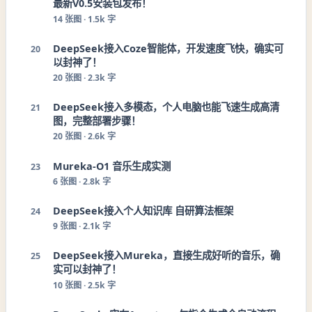
最新V0.5安装包发布！
14
张图 ·
1.5k 字
DeepSeek接入Coze智能体，开发速度飞快，确实可
20
以封神了！
20
张图 ·
2.3k 字
DeepSeek接入多模态，个人电脑也能飞速生成高清
21
图，完整部署步骤！
20
张图 ·
2.6k 字
Mureka-O1 音乐生成实测
23
6
张图 ·
2.8k 字
DeepSeek接入个人知识库 自研算法框架
24
9
张图 ·
2.1k 字
DeepSeek接入Mureka，直接生成好听的音乐，确
25
实可以封神了！
10
张图 ·
2.5k 字