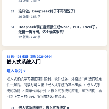
23
张图 ·
2.4k 字
这样做，DeepSeek终于不再胡说了！
33
26
张图 ·
2.5k 字
DeepSeek现在能直接生成Word、PDF、Excel了，
34
还能一键导出，这个确实很赞！
22
张图 ·
2.4k 字
18
篇 ·
108
张图 · 更新
2026-06-04
嵌入式系统入门
进入系列
嵌入式系统学习要把硬件限制、软件任务、外设接口和运行稳定
性一起看。阅读时可以按「嵌入式系统的基本组成 -> 嵌入式系
统的功能 -> 简单代码示例 -> 嵌入式系统的应用」建立结构，再
回到正文里的代码、案例或指标做验证。
嵌入式系统概述：嵌入式系统定义
01