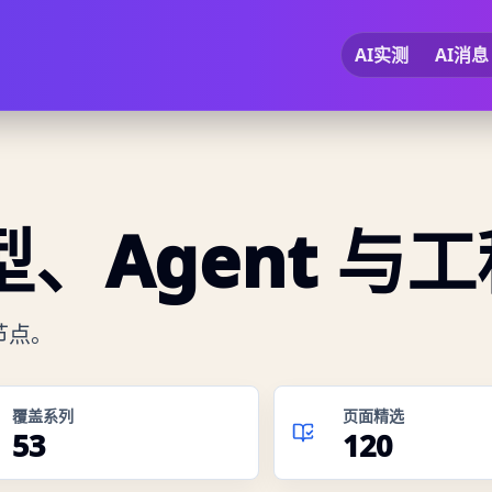
AI实测
AI消息
、Agent 与
节点。
覆盖系列
页面精选
53
120