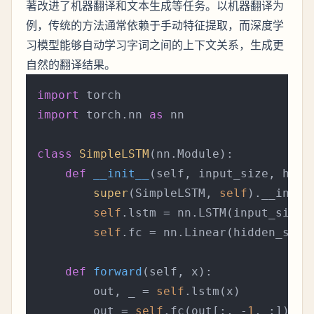
著改进了机器翻译和文本生成等任务。以机器翻译为
例，传统的方法通常依赖于手动特征提取，而深度学
习模型能够自动学习字词之间的上下文关系，生成更
自然的翻译结果。
import
import
 torch.nn 
as
 nn

class
SimpleLSTM
(nn.Module):

def
__init__
(
self, input_size, hidd
super
(SimpleLSTM, 
self
).__init__
self
.lstm = nn.LSTM(input_size,
self
.fc = nn.Linear(hidden_size,
def
forward
(
self, x
):

        out, _ = 
self
.lstm(x)

        out = 
self
.fc(out[:, -
1
, :])  
#