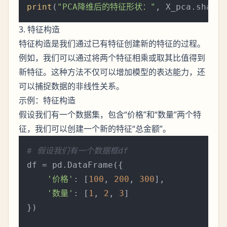
print
(
"PCA降维后的特征形状："
3. 特征构造
特征构造是我们通过已有特征创建新的特征的过程。
例如，我们可以通过将两个特征相乘或取其比值得到
新特征。这种方法不仅可以增加模型的表达能力，还
可以捕捉数据的非线性关系。
示例：特征构造
假设我们有一个数据集，包含“价格”和“数量”两个特
征，我们可以创建一个新的特征“总金额”。
# 假设我们有一个数据框df
df = pd.DataFrame({

'价格'
: [
100
, 
200
, 
300
],

'数量'
: [
1
, 
2
, 
3
]

})
