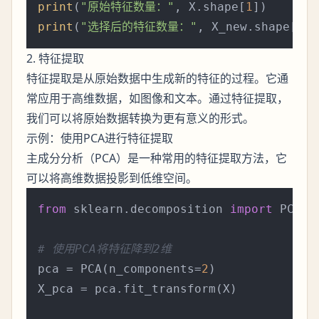
print
(
"原始特征数量："
, X.shape[
1
print
(
"选择后的特征数量："
, X_new.shape[
1
2. 特征提取
特征提取是从原始数据中生成新的特征的过程。它通
常应用于高维数据，如图像和文本。通过特征提取，
我们可以将原始数据转换为更有意义的形式。
示例：使用PCA进行特征提取
主成分分析（PCA）是一种常用的特征提取方法，它
可以将高维数据投影到低维空间。
from
 sklearn.decomposition 
import
 PCA

# 使用PCA将特征降到2维
pca = PCA(n_components=
2
)

X_pca = pca.fit_transform(X)
