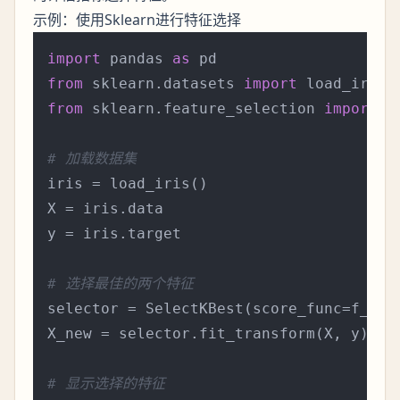
示例：使用Sklearn进行特征选择
import
 pandas 
as
from
 sklearn.datasets 
import
from
 sklearn.feature_selection 
import
 S
# 加载数据集
iris = load_iris()

X = iris.data

y = iris.target

# 选择最佳的两个特征
selector = SelectKBest(score_func=f_cla
X_new = selector.fit_transform(X, y)

# 显示选择的特征