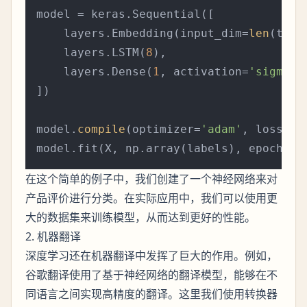
model = keras.Sequential([

    layers.Embedding(input_dim=
len
(toke
    layers.LSTM(
8
),

    layers.Dense(
1
, activation=
'sigmoid
])

model.
compile
(optimizer=
'adam'
, loss=
'b
model.fit(X, np.array(labels), epochs=
5
在这个简单的例子中，我们创建了一个神经网络来对
产品评价进行分类。在实际应用中，我们可以使用更
大的数据集来训练模型，从而达到更好的性能。
2. 机器翻译
深度学习还在机器翻译中发挥了巨大的作用。例如，
谷歌翻译使用了基于神经网络的翻译模型，能够在不
同语言之间实现高精度的翻译。这里我们使用转换器