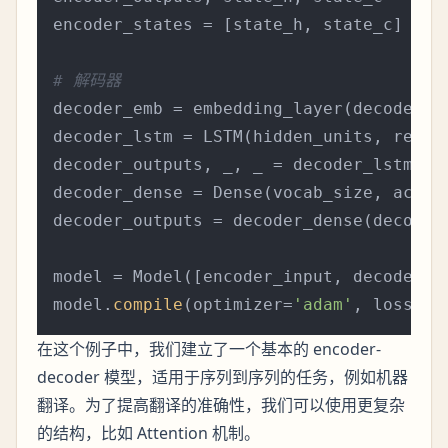
encoder_states = [state_h, state_c]

# 解码器
decoder_emb = embedding_layer(decoder_in
decoder_lstm = LSTM(hidden_units, retur
decoder_outputs, _, _ = decoder_lstm(dec
decoder_dense = Dense(vocab_size, activ
decoder_outputs = decoder_dense(decoder_
model = Model([encoder_input, decoder_in
model.
compile
(optimizer=
'adam'
, loss=
's
在这个例子中，我们建立了一个基本的 encoder-
decoder 模型，适用于序列到序列的任务，例如机器
翻译。为了提高翻译的准确性，我们可以使用更复杂
的结构，比如 Attention 机制。