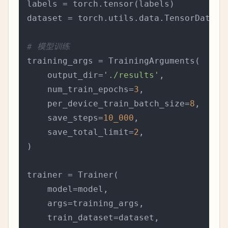
labels = torch.tensor(labels)

dataset = torch.utils.data.TensorDatase
# 模型训练
training_args = TrainingArguments(

    output_dir=
'./results'
,

    num_train_epochs=
3
,

    per_device_train_batch_size=
8
,

    save_steps=
10_000
,

    save_total_limit=
2
,

)

trainer = Trainer(

    model=model,

    args=training_args,

    train_dataset=dataset,
