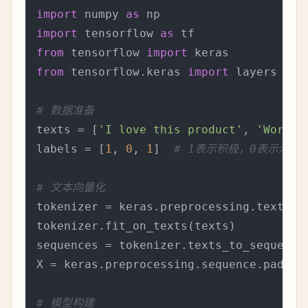
import
 numpy 
as
import
 tensorflow 
as
from
 tensorflow 
import
from
 tensorflow.keras 
import
 layers

# 数据准备
texts = [
'I love this product'
, 
'Worst 
labels = [
1
, 
0
, 
1
]  
# 1表示积极，0表示消极
# 文本向量化
tokenizer = keras.preprocessing.text.Tok
tokenizer.fit_on_texts(texts)

sequences = tokenizer.texts_to_sequences
X = keras.preprocessing.sequence.pad_seq
# 模型构建