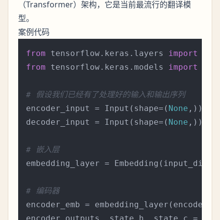
（Transformer）架构，它是当前最流行的翻译模
型。
案例代码
from
 tensorflow.keras.layers 
import
from
 tensorflow.keras.models 
import
 Mode
# 假设我们已经有了处理好的输入和输出序列
encoder_input = Input(shape=(
None
,))

decoder_input = Input(shape=(
None
,))

# 嵌入层
embedding_layer = Embedding(input_dim=vo
# 编码器
encoder_emb = embedding_layer(encoder_in
encoder_outputs, state_h, state_c = LST