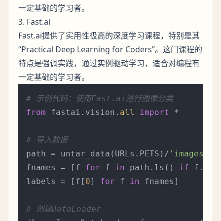
一定基础的学习者。
3. Fast.ai
Fast.ai提供了实用性极高的深度学习课程，特别是其
“Practical Deep Learning for Coders”。这门课程的
特点是强调实践，通过实例驱动学习，适合对编程有
一定基础的学习者。
# 示例代码：使用Fast.ai进行图像分类
from
 fastai.vision.
all
import
 *

# 导入数据
path = untar_data(URLs.PETS)/
'images'
fnames = [f 
for
 f 
in
 path.ls() 
if
 f.end
labels = [f[
0
] 
for
 f 
in
 fnames]

# 创建DataLoader