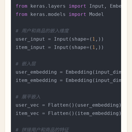
from
 keras.layers 
import
from
 keras.models 
import
 Model

# 用户和商品的嵌入维度
user_input = Input(shape=(
1
,))

item_input = Input(shape=(
1
,))

# 嵌入层
user_embedding = Embedding(input_dim=nu
item_embedding = Embedding(input_dim=nu
# 展平嵌入
user_vec = Flatten()(user_embedding)

item_vec = Flatten()(item_embedding)

# 拼接用户和商品的特征