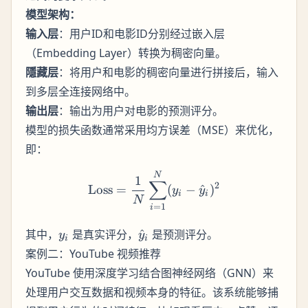
模型架构：
输入层
：用户ID和电影ID分别经过嵌入层
（Embedding Layer）转换为稠密向量。
隱藏层
：将用户和电影的稠密向量进行拼接后，输入
到多层全连接网络中。
输出层
：输出为用户对电影的预测评分。
模型的损失函数通常采用均方误差（MSE）来优化，
即：
\text{Loss} = \frac{1}{N
N
1
∑
2
Loss
=
(
−
^
)
y
y
i
i
N
=
1
i
y_i
\hat{y}_i
其中，
是真实评分，
^
是预测评分。
y
y
i
i
案例二：YouTube 视频推荐
YouTube 使用深度学习结合图神经网络（GNN）来
处理用户交互数据和视频本身的特征。该系统能够捕