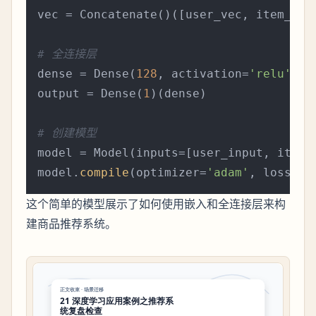
vec = Concatenate()([user_vec, item_vec]
# 全连接层
dense = Dense(
128
, activation=
'relu'
)(ve
output = Dense(
1
)(dense)

# 创建模型
model = Model(inputs=[user_input, item_i
model.
compile
(optimizer=
'adam'
, loss=
'm
这个简单的模型展示了如何使用嵌入和全连接层来构
建商品推荐系统。