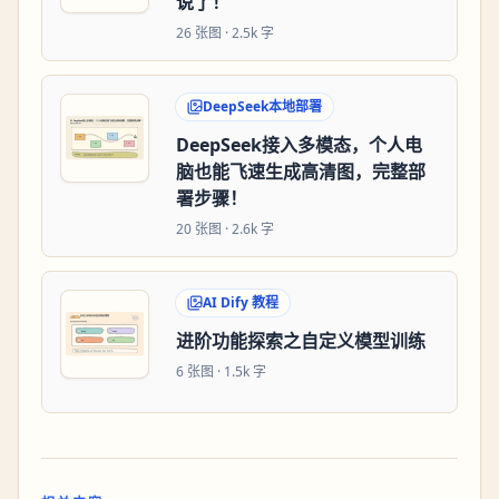
说了！
26
张图 ·
2.5k 字
DeepSeek本地部署
DeepSeek接入多模态，个人电
脑也能飞速生成高清图，完整部
署步骤！
20
张图 ·
2.6k 字
AI Dify 教程
进阶功能探索之自定义模型训练
6
张图 ·
1.5k 字