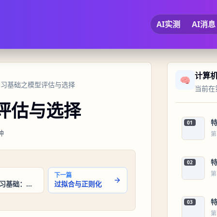
AI实测
AI消息
计算
🧠
器学习基础之模型评估与选择
当前在第
型评估与选择
01
钟
第
02
第
下一篇
机器学习基础：监督学习与非监督学习
过拟合与正则化
03
第