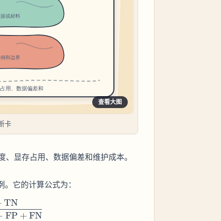
查看大图
断卡
度、显存占用、数据偏差和维护成本。
比例。它的计算公式为：
+
TN
{Accuracy} = \frac{\text{TP} + \text{TN}}{\text{
+
FP
+
FN