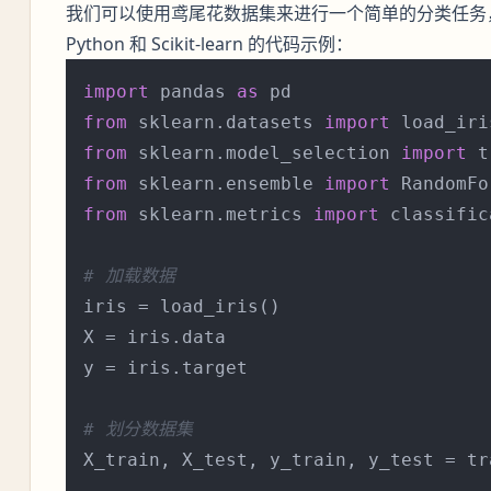
我们可以使用鸢尾花数据集来进行一个简单的分类任务
Python 和 Scikit-learn 的代码示例：
import
 pandas 
as
from
 sklearn.datasets 
import
from
 sklearn.model_selection 
import
from
 sklearn.ensemble 
import
from
 sklearn.metrics 
import
 classific
# 加载数据
iris = load_iris()

X = iris.data

y = iris.target

# 划分数据集
X_train, X_test, y_train, y_test = tr