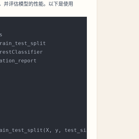
，并评估模型的性能。以下是使用
ation_report

ain_test_split(X, y, test_size=
0.2
, random_st