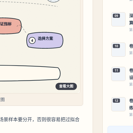
09
第
卷
10
第
卷
11
第
查看大图
程图
卷
12
第
场景样本要分开，否则很容易把过拟合