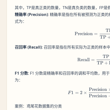
其中，TP是真正类的数量，TN是真负类的数量，FP是
精确率 (Precision)
: 精确率是指在所有被预测为正类
式为：
T
\text
Precision
=
TP
召回率 (Recall)
: 召回率是指在所有实际为正类的样本
TP
\text
Recall
=
TP
+
F1 分数
: F1 分数是精确率和召回率的调和平均数，
为：
Precision
F1 = 2
1
=
2
×
F
Precision
案例：鸢尾花数据集的分类