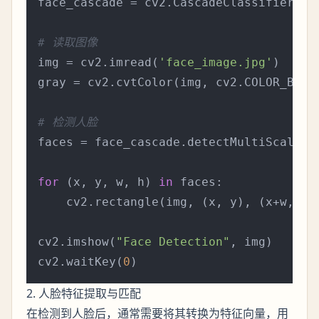
face_cascade = cv2.CascadeClassifier(cv
# 读取图像
img = cv2.imread(
'face_image.jpg'
)

gray = cv2.cvtColor(img, cv2.COLOR_BGR2
# 检测人脸
faces = face_cascade.detectMultiScale(g
for
 (x, y, w, h) 
in
 faces:

    cv2.rectangle(img, (x, y), (x+w, y+
cv2.imshow(
"Face Detection"
, img)

cv2.waitKey(
0
2. 人脸特征提取与匹配
在检测到人脸后，通常需要将其转换为特征向量，用