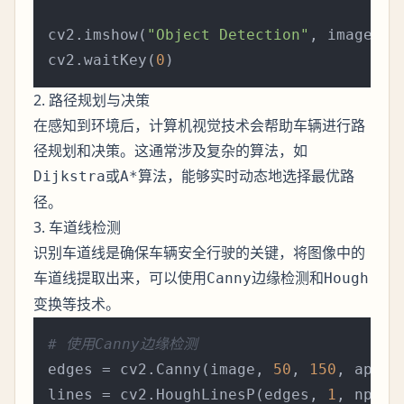
cv2.imshow(
"Object Detection"
, image)

cv2.waitKey(
0
2. 路径规划与决策
在感知到环境后，计算机视觉技术会帮助车辆进行路
径规划和决策。这通常涉及复杂的算法，如
或
，能够实时动态地选择最优路
Dijkstra
A*算法
径。
3. 车道线检测
识别车道线是确保车辆安全行驶的关键，将图像中的
车道线提取出来，可以使用
和
Canny边缘检测
Hough
等技术。
变换
# 使用Canny边缘检测
edges = cv2.Canny(image, 
50
, 
150
, apert
lines = cv2.HoughLinesP(edges, 
1
, np.pi