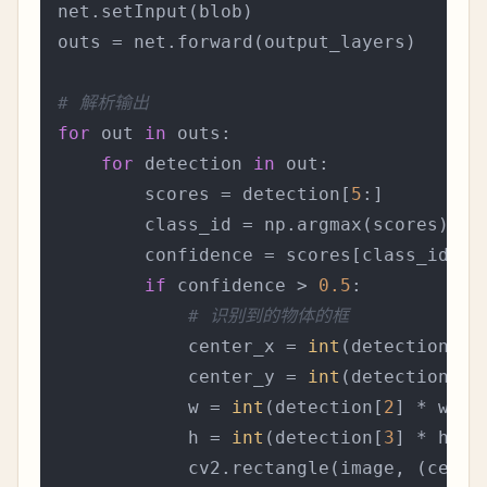
net.setInput(blob)

outs = net.forward(output_layers)

# 解析输出
for
 out 
in
 outs:

for
 detection 
in
 out:

        scores = detection[
5
:]

        class_id = np.argmax(scores)

        confidence = scores[class_id]

if
 confidence > 
0.5
:

# 识别到的物体的框
            center_x = 
int
(detection[
0
]
            center_y = 
int
(detection[
1
]
            w = 
int
(detection[
2
] * width
            h = 
int
(detection[
3
] * heigh
            cv2.rectangle(image, (cente