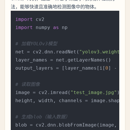
法，能够快速且准确地检测图像中的物体。
import
import
 numpy 
as
 np

# 加载YOLOv3模型
net = cv2.dnn.readNet(
"yolov3.weights"
,
layer_names = net.getLayerNames()

output_layers = [layer_names[i[
0
] - 
1
] 
# 读取图像
image = cv2.imread(
"test_image.jpg"
)

height, width, channels = image.shape

# 生成blob（输入数据）
blob = cv2.dnn.blobFromImage(image, 
0.0