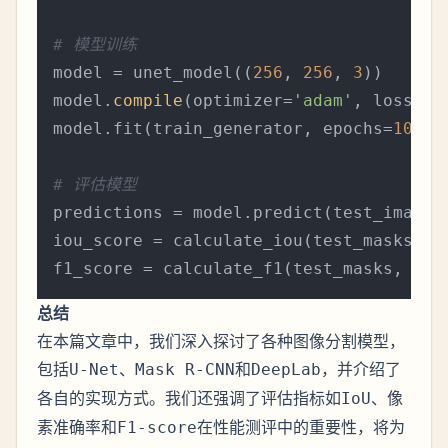
# 模型训练
model = unet_model((
256
, 
256
, 
3
))

model.
compile
(optimizer=
'adam'
, loss=
'b
model.fit(train_generator, epochs=
10
)

# 评估模型
predictions = model.predict(test_images)
iou_score = calculate_iou(test_masks, pr
总结
在本篇文章中，我们深入探讨了各种图像分割模型，
包括
、
和
，并介绍了
U-Net
Mask R-CNN
DeepLab
各自的实现方式。我们还强调了评估指标如
、
IoU
像
和
在性能测评中的重要性，将为
素准确率
F1-score