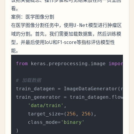
看。
案例：医学图像分割
在医学图像分割任务中，使用
模型进行肿瘤区
U-Net
域的分割。首先，我们需要加载数据集，然后训练模
型，并最后使用IoU和F1-score等指标评估模型性
能。
from
 keras.preprocessing.image 
import
 I
# 加载数据
train_datagen = ImageDataGenerator(resc
train_generator = train_datagen.flow_fro
'data/train'
,

    target_size=(
256
, 
256
),

    class_mode=
'binary'
)
