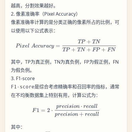
越高，分割效果越好。
2. 像素准确率（Pixel Accuracy）
计算的是分类正确的像素所占的比例，可
像素准确率
以使用以下公式表示：
+
TP
TN
Pixel\ Accuracy = \fra
=
P
i
x
e
l
A
cc
u
r
a
cy
+
+
+
TP
TN
FP
FN
其中，TP为真正例，TN为真负例，FP为假正例，FN
为假负例。
3. F1-score
是综合考虑精确率和召回率的指标，通常
F1-score
在不均衡数据集上特别有用，计算公式为：
⋅
p
rec
i
s
i
o
n
rec
a
ll
F1 = 2 \cdot \frac{precisio
1
=
2
⋅
F
+
p
rec
i
s
i
o
n
rec
a
ll
其中：