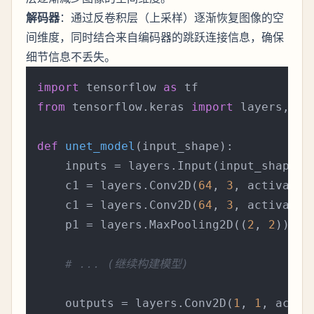
解码器
：通过反卷积层（上采样）逐渐恢复图像的空
间维度，同时结合来自编码器的跳跃连接信息，确保
细节信息不丢失。
import
 tensorflow 
as
from
 tensorflow.keras 
import
 layers, mod
def
unet_model
(
input_shape
):

    inputs = layers.Input(input_shape)

    c1 = layers.Conv2D(
64
, 
3
, activatio
    c1 = layers.Conv2D(
64
, 
3
, activatio
    p1 = layers.MaxPooling2D((
2
, 
2
))(c1)
# ... (继续构建模型)
    outputs = layers.Conv2D(
1
, 
1
, activ