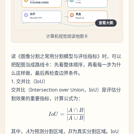
查看大图
计算机视觉阅读地图卡
读《图像分割之常用分割模型与评估指标》时，可以
把配图当成路线卡：先看整体顺序，再看每一步为什
么这样做，最后再检查边界条件。
1. 交并比（IoU）
（Intersection over Union，IoU）是评估分
交并比
割效果的重要指标，计算公式为：
∣
∩
∣
IoU = \frac{|A \cap B|}{|
A
B
=
I
o
U
∣
∪
∣
A
B
A
B
其中，
为预测分割区域，
为真实分割区域。IoU
A
B