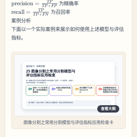
\text{precision}
TP
precision
=
为精确率
+
TP
FP
= \frac{TP}
\text{recall}
TP
recall
=
为召回率
+
TP
FN
{TP + FP}
=
案例分析
\frac{TP}
下面以一个实际案例来展示如何使用上述模型与评估
{TP + FN}
指标。
查看大图
图像分割之常用分割模型与评估指标应用检查卡