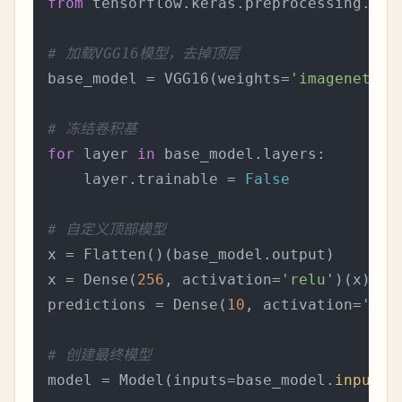
from
 tensorflow.keras.preprocessing.ima
# 加载VGG16模型，去掉顶层
base_model = VGG16(weights=
'imagenet'
, 
# 冻结卷积基
for
 layer 
in
 base_model.layers:

    layer.trainable = 
False
# 自定义顶部模型
x = Flatten()(base_model.output)

x = Dense(
256
, activation=
'relu'
)(x)

predictions = Dense(
10
, activation=
'sof
# 创建最终模型
model = Model(inputs=base_model.
input
, 