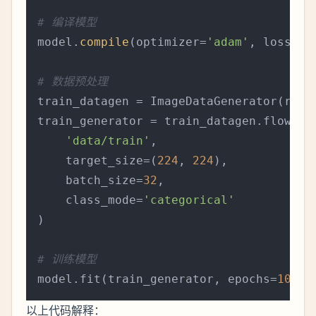
# 编译模型
model.
compile
(optimizer=
'adam'
, loss=
'c
# 数据预处理
train_datagen = ImageDataGenerator(resc
train_generator = train_datagen.flow_fro
'data/train'
,

    target_size=(
224
, 
224
),

    batch_size=
32
,

    class_mode=
'categorical'
)

# 训练模型
model.fit(train_generator, epochs=
10
以上代码解释：