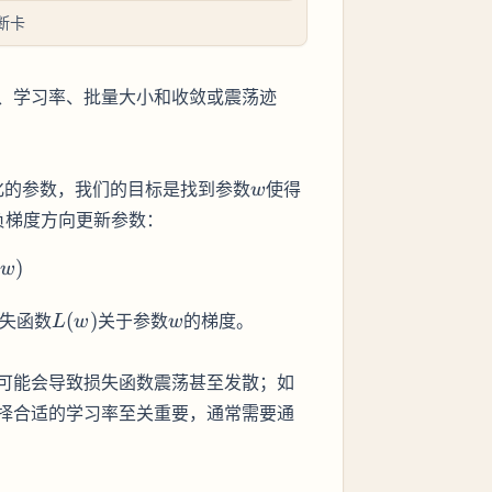
断卡
、学习率、批量大小和收敛或震荡迹
w
L(w)
化的参数，我们的目标是找到参数
使得
w
负梯度方向更新参数：
 - \eta \nabla L(w)
)
w
L(w)
w
失函数
(
)
关于参数
的梯度。
L
w
w
可能会导致损失函数震荡甚至发散；如
择合适的学习率至关重要，通常需要通