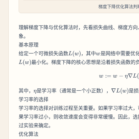
梯度下降优化算法判
理解梯度下降与优化算法时，先看损失曲线、梯度方向
象。
基本原理
L(w)
w
给定一个可微损失函数
(
)
，其中
是网络中需要优
L
w
w
(
)
最小化。梯度下降的核心思想是沿着损失函数的
L
w
:=
−
w := w
∇
(
w
w
η
L
\eta
\nabla
其中，
是学习率（通常是一个小正数），
∇
(
)
是损
η
L
w
L(w)
学习率的选择
学习率的选择对训练过程至关重要。如果学习率过大，
果学习率过小，则收敛速度会变得非常缓慢。因此，选
过实验来确定。
优化算法