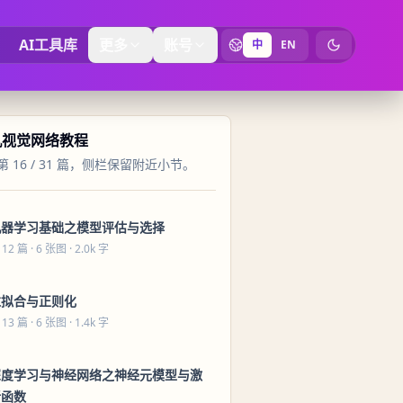
AI工具库
更多
账号
中
EN
切换为暗黑
机视觉网络教程
 16 / 31 篇，侧栏保留附近小节。
机器学习基础之模型评估与选择
 12 篇
· 6 张图 · 2.0k 字
过拟合与正则化
 13 篇
· 6 张图 · 1.4k 字
深度学习与神经网络之神经元模型与激
活函数