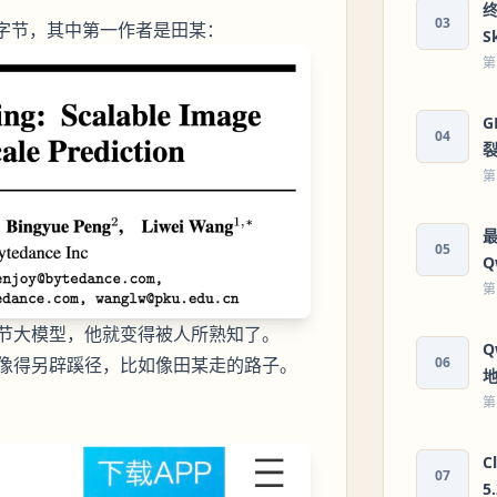
终
03
、字节，其中第一作者是田某：
S
第
G
04
第
最
05
Q
第
节大模型，他就变得被人所熟知了。
Q
像得另辟蹊径，比如像田某走的路子。
06
地
第
C
07
5