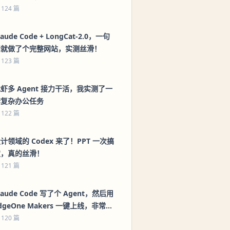
 124 篇
laude Code + LongCat-2.0，一句
话就做了个完整网站，实测丝滑！
 123 篇
虾多 Agent 接力干活，我实测了一
套复杂办公任务
 122 篇
计领域的 Codex 来了！PPT 一次搞
定，真的丝滑！
 121 篇
laude Code 写了个 Agent，然后用
dgeOne Makers 一键上线，非常丝
滑！（附教程）
 120 篇