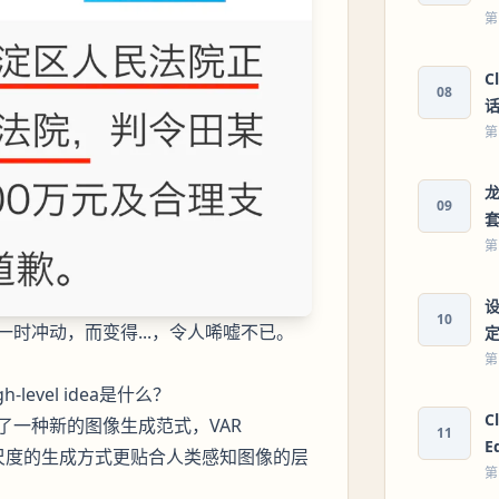
第
C
08
第
龙
09
第
设
10
时冲动，而变得...，令人唏嘘不已。
第
vel idea是什么？
C
一种新的图像生成范式，VAR
11
E
多尺度的生成方式更贴合人类感知图像的层
第