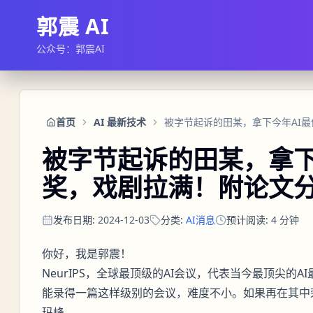
郭震 AI
公众号：郭震AI
首页
AI 最新技术
被字节起诉的田某，拿下
奖，戏剧拉满！附论文
发布日期
:
2024-12-03
分类
:
AI消息
预计阅读
:
4
分钟
你好，我是郭震！
NeurIPS，全球最顶级的AI会议，代表当今最顶尖的A
能录得一篇这样级别的会议，难度不小。如果再在其中
玛峰。