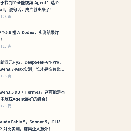
于找到个全能视频 Agent：选个
kill，说句话，成片就出来了！
 128 篇
PT-5.6 接入 Codex，实测结果炸
裂！
 127 篇
新混元Hy3，DeepSeek-V4-Pro，
wen3.7-Max实测，谁才是性价比之
王？
 126 篇
wen3.5 9B + Hermes，这可能是本
电脑玩Agent最好的组合！
 125 篇
laude Fable 5，Sonnet 5，GLM
.2 对比实测，结果让人意外！