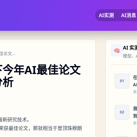
AI实测
AI消息
AI 
🧠
被字节起诉的田某，拿下今年AI最佳论文奖，戏剧拉满！附论文分析
模型、
今年AI最佳论文
在
分析
01
A
第
我
02
I最新研究技术。
第
荣获最佳论文，那就相当于登顶珠穆朗