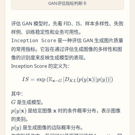
GAN评估指标判断卡
评估 GAN 模型时，先看 FID、IS、样本多样性、失败
样例、训练稳定性和业务可用性。
是一种评估 GAN 生成图片质量
Inception Score
的常用指标。它旨在通过评估生成图像的多样性和图
像的识别度来反映生成模型的表现。
Inception Score 的定义为：
E
IS = \exp\left(\mathbb{E}
x
=
exp
(
[
(
(
∣
)
∣∣
(
))
]
)
I
S
D
p
y
p
y
x
∼
G
K
L
其中：
G
是生成模型。
G
p(y|\mathbf{x})
\mathbf{x}
x
x
(
∣
)
是给定图像
时的条件概率分布，表示图像
p
y
的类别。
p(y)
(
)
是生成图像的边际概率分布。
p
y