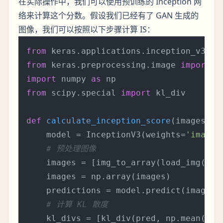
在实际操作中，我们可以使用预训练的 Inception 网
络来计算这个分数。假设我们已经有了 GAN 生成的
图像，我们可以按照以下步骤计算 IS：
from
 keras.applications.inception_v3 
im
from
 keras.preprocessing.image 
import
import
 numpy 
as
from
 scipy.special 
import
 kl_div

def
calculate_inception_score
(
images
):

    model = InceptionV3(weights=
'imagen
# 预处理图像
    images = [img_to_array(load_img(ima
    images = np.array(images)

    predictions = model.predict(images)

# 计算 KL 散度
    kl_divs = [kl_div(pred, np.mean(pre