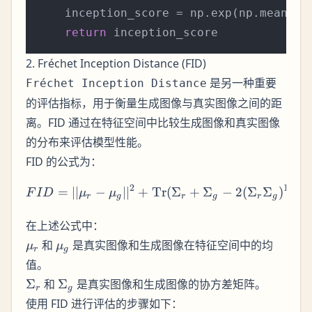
    inception_score = np.exp(np.mean(kl_
return
2. Fréchet Inception Distance (FID)
是另一种重要
Fréchet Inception Distance
的评估指标，用于衡量生成图像与真实图像之间的距
离。FID 通过在特征空间中比较生成图像和真实图像
的分布来评估模型性能。
FID 的公式为：
2
1/2
FID = ||\mu_r - \mu_g||
=
∣∣
−
∣
∣
+
Tr
(
Σ
+
Σ
−
2
(
Σ
Σ
)
)
F
I
D
μ
μ
r
g
r
g
r
g
在上述公式中：
\mu_r
\mu_g
和
是真实图像和生成图像在特征空间中的均
μ
μ
r
g
值。
\Sigma_r
\Sigma_g
Σ
和
Σ
是真实图像和生成图像的协方差矩阵。
r
g
使用 FID 进行评估的步骤如下：