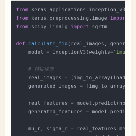
from
 keras.applications.inception_v3 
im
from
 keras.preprocessing.image 
import
from
 scipy.linalg 
import
 sqrtm

def
calculate_fid
(
real_images, generate
    model = InceptionV3(weights=
'imagen
# 特征提取
    real_images = [img_to_array(load_im
    generated_images = [img_to_array(lo
    real_features = model.predict(np.arr
    generated_features = model.predict(n
    mu_r, sigma_r = real_features.mean(