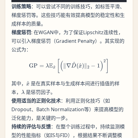
训练策略
：可以尝试不同的训练技巧，如标签平滑、
梯度惩罚等。这些技巧能有效提高模型的稳定性和生
成样本的质量。
梯度惩罚
: 在WGAN中，为了保证Lipschitz连续性，
可以引入梯度惩罚（Gradient Penalty）。其实现的
公式为：
2
\text{GP} = \lambda \math
[
]
(
)
^
E
GP
=
∥∇
(
^
)
∥
−
1
λ
D
x
^
2
x
\hat{x}
其中，
^
是在真实样本与生成样本间进行插值的样
x
\lambda
本，
是惩罚因子。
λ
使用适当的正则化技术
：利用正则化技巧（如
Dropout、Batch Normalization等）来提高模型的
泛化能力，是关键的一步。
持续的评估与反馈
：在整个训练过程中，持续监测模
型的性能指标（如IS与FID），根据结果不断调整模