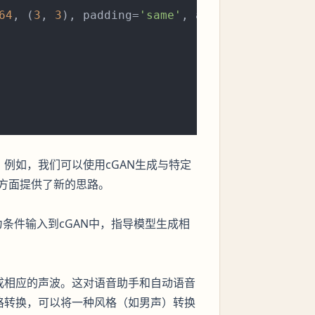
64
, (
3
, 
3
), padding=
'same'
, activation=
'relu'
。例如，我们可以使用cGAN生成与特定
方面提供了新的思路。
为条件输入到cGAN中，指导模型生成相
成相应的声波。这对语音助手和自动语音
格转换，可以将一种风格（如男声）转换