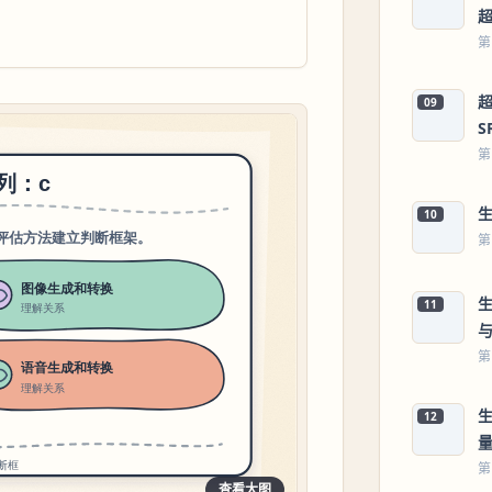
第
超
09
S
第
10
第
11
第
12
第
查看大图