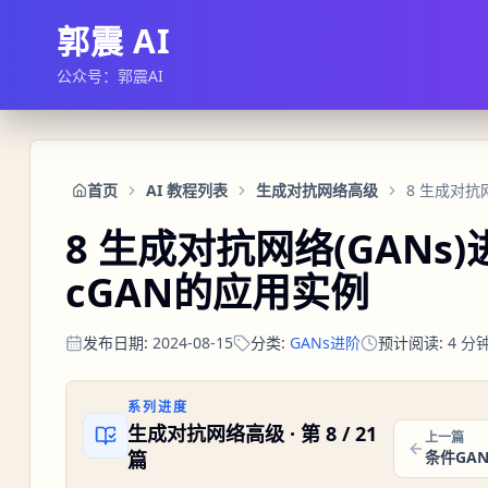
郭震 AI
公众号：郭震AI
首页
AI 教程列表
生成对抗网络高级
8 生成对抗网络(GANs
cGAN的应用实例
发布日期
:
2024-08-15
分类
:
GANs进阶
预计阅读
:
4
分
系列进度
生成对抗网络高级
· 第
8
/
21
上一篇
篇