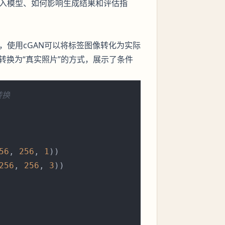
何输入模型、如何影响生成结果和评估指
，使用cGAN可以将标签图像转化为实际
图”转换为“真实照片”的方式，展示了条件
转换
56
, 
256
, 
1
))

256
, 
256
, 
3
))
