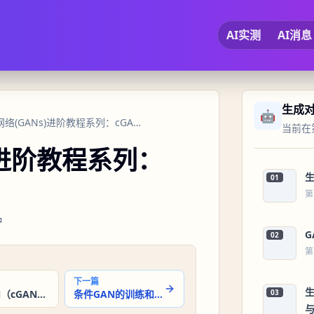
AI实测
AI消息
生成
🤖
8 生成对抗网络(GANs)进阶教程系列：cGAN的应用实例
当前在第
)进阶教程系列：
01
第
钟
02
第
下一篇
条件GAN（cGAN）的基本概念
条件GAN的训练和评估
03