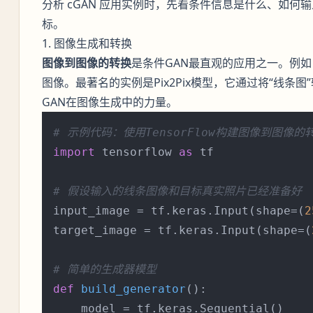
分析 cGAN 应用实例时，先看条件信息是什么、如
标。
1. 图像生成和转换
图像到图像的转换
是条件GAN最直观的应用之一。例如
图像。最著名的实例是Pix2Pix模型，它通过将“线条
GAN在图像生成中的力量。
# 示例代码：使用TensorFlow构建图像到图像的
import
 tensorflow 
as
 tf

# 假设输入的线条图像和目标真实照片已经准备好
input_image = tf.keras.Input(shape=(
2
target_image = tf.keras.Input(shape=(
# 简单的生成器模型
def
build_generator
():

    model = tf.keras.Sequential()
