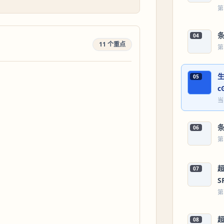
第
条
04
11 个重点
第
生
05
c
当
06
第
超
07
S
第
超
08