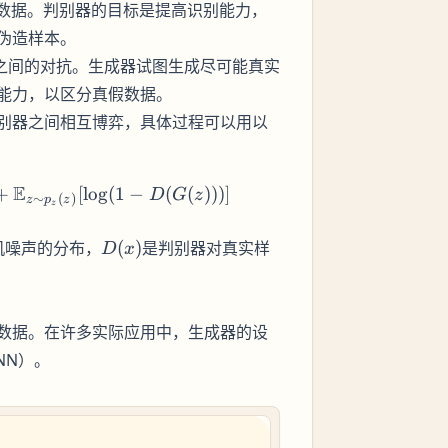
数据。判别器的目标是提高识别能力，
伪造样本。
器之间的对抗。生成器试图生成尽可能真实
能力，以区分真假数据。
别器之间相互博弈，具体过程可以用以
E
G \max_D V(D, G) = \mathbb{E}_{x \sim p_{data}(x)
+
[
lo
g
(
1
−
(
(
)))]
D
G
z
∼
(
)
z
p
z
z
D(x)
机噪声的分布，
(
)
是判别器对真实样
D
x
数据。在许多实际应用中，生成器的设
NN）。