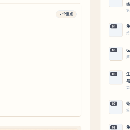
第
7 个重点
04
第
05
第
06
第
条
07
第
生
08