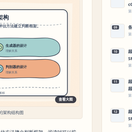
c
第
09
第
超
10
S
第
超
11
第
查看大图
超
的架构结构图
12
S
第