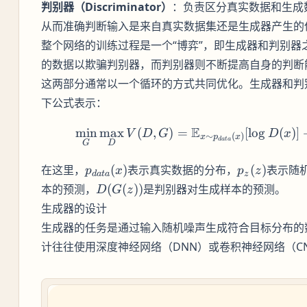
判别器（Discriminator）
：负责区分真实数据和生成
从而准确判断输入是来自真实数据集还是生成器产生的
整个网络的训练过程是一个“博弈”，即生成器和判别
的数据以欺骗判别器，而判别器则不断提高自身的判断
这两部分通常以一个循环的方式共同优化。生成器和判
下公式表示：
E
min
max
(
,
)
=
[
lo
g
\min_
(
)]
V
D
G
D
x
∼
(
)
x
p
x
d
a
t
a
G
D
p_{data}
p_z(z)
在这里，
(
)
表示真实数据的分布，
(
)
表示随
p
x
p
z
d
a
t
a
z
(x)
D(G(z))
本的预测，
(
(
))
是判别器对生成样本的预测。
D
G
z
生成器的设计
生成器的任务是通过输入随机噪声生成符合目标分布的
计往往使用深度神经网络（DNN）或卷积神经网络（C