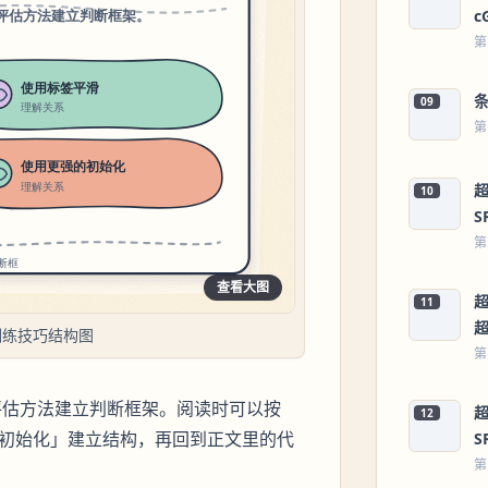
c
第
09
第
超
10
S
第
查看大图
超
11
训练技巧结构图
第
评估方法建立判断框架。阅读时可以按
超
12
用更强的初始化」建立结构，再回到正文里的代
S
第