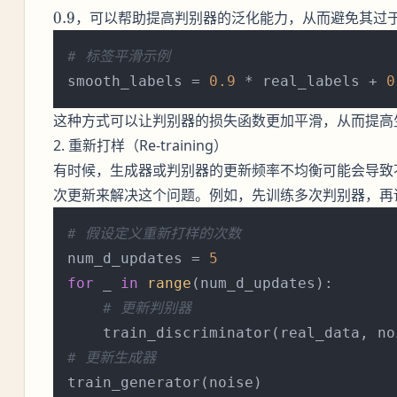
0.9
，可以帮助提高判别器的泛化能力，从而避免其过于自信（
# 标签平滑示例
smooth_labels = 
0.9
 * real_labels + 
0
这种方式可以让判别器的损失函数更加平滑，从而提高
2. 重新打样（Re-training）
有时候，生成器或判别器的更新频率不均衡可能会导致
次更新来解决这个问题。例如，先训练多次判别器，再
# 假设定义重新打样的次数
num_d_updates = 
5
for
 _ 
in
range
(num_d_updates):

# 更新判别器
# 更新生成器