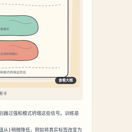
查看大图
断卡
别器过强和模式坍塌这些信号。训练是
1
0.9
值从
1
稍微降低，例如将真实标签改变为