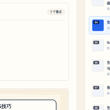
第
7 个重点
04
当
05
第
06
第
条
07
第
生
08