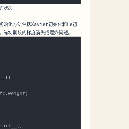
的状态。
初始化方法包括
初始化和
初
Xavier
He
训练初期段的梯度消失或爆炸问题。
__()

fc.weight)

init__()
