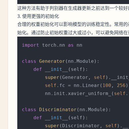
这种方法有助于判别器在生成器更新之前达到一个较好
3. 使用更强的初始化
合理的权重初始化可以影响模型的训练稳定性。常用的
始化。通过防止初始权重过大或过小，可以避免网络在
import
 torch.nn 
as
 nn

class
Generator
(nn.Module):

def
__init__
(
self
):

super
(Generator, 
self
).__init
self
.fc = nn.Linear(
100
, 
256
)

        nn.init.xavier_uniform_(
self
.
class
Discriminator
(nn.Module):

def
__init__
(
self
):

super
(Discriminator, 
self
).__