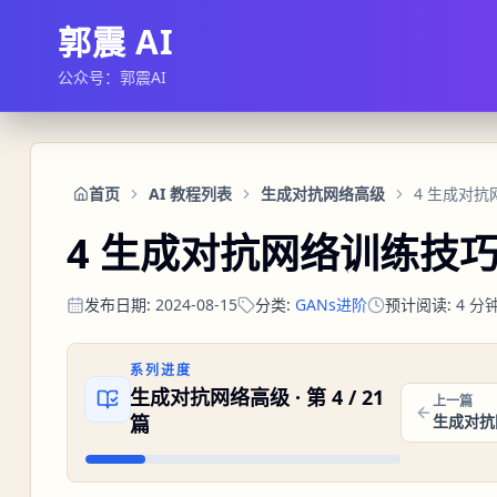
郭震 AI
公众号：郭震AI
首页
AI 教程列表
生成对抗网络高级
4 生成对
4 生成对抗网络训练技
发布日期
:
2024-08-15
分类
:
GANs进阶
预计阅读
:
4
分
系列进度
生成对抗网络高级
· 第
4
/
21
上一篇
篇