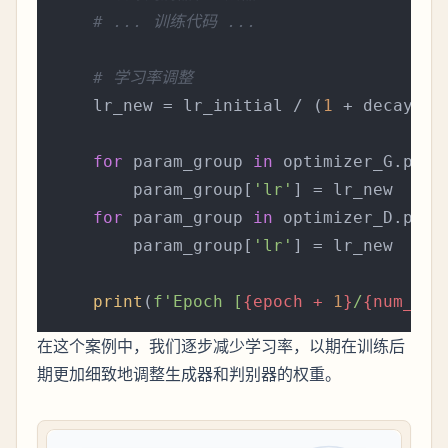
# ... 训练代码 ...
# 学习率调整
    lr_new = lr_initial / (
1
 + decay * e
for
 param_group 
in
 optimizer_G.param
        param_group[
'lr'
] = lr_new

for
 param_group 
in
 optimizer_D.param
        param_group[
'lr'
] = lr_new

print
(
f'Epoch [
{epoch + 
1
}
/
{num_epo
在这个案例中，我们逐步减少学习率，以期在训练后
期更加细致地调整生成器和判别器的权重。