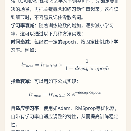
读《GAN的训练技巧之学习率调整》时，先确定要解
决的场景，再把关键概念和练习动作串起来。这样读
到细节时，不容易只记住零散名词。
学习率衰减
：随着训练轮数的增加，逐步减小学习
率。这可以通过以下几种方法实现：
时间衰减
：每经过一定的epoch，按固定比例减小学
习率。例如：
1
lr_{new} = lr_{initial} \t
=
×
l
r
l
r
n
e
w
ini
t
ia
l
1
+
×
d
ec
a
y
e
p
oc
h
指数衰减
：可以用如下公式实现：
−
×
d
ec
a
y
e
p
oc
h
lr_{new} = lr_{initial} \t
=
×
l
r
l
r
e
n
e
w
ini
t
ia
l
自适应学习率
：使用如Adam、RMSprop等优化器，
自带有学习率自适应调整的特性，从而提高训练稳定
性。