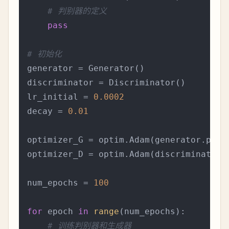
# 判别器的定义
pass
# 初始化
generator = Generator()

discriminator = Discriminator()

lr_initial = 
0.0002
decay = 
0.01
optimizer_G = optim.Adam(generator.param
optimizer_D = optim.Adam(discriminator.p
num_epochs = 
100
for
 epoch 
in
range
(num_epochs):

# 训练判别器和生成器