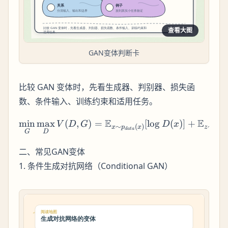
查看大图
GAN变体判断卡
比较 GAN 变体时，先看生成器、判别器、损失函
数、条件输入、训练约束和适用任务。
E
E
min
max
(
,
)
=
[
lo
g
\min_G \max_D
(
)]
+
V
D
G
D
x
∼
(
)
∼
(
x
p
x
z
p
z
z
d
a
t
a
G
D
二、常见GAN变体
1. 条件生成对抗网络（Conditional GAN）