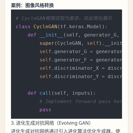
案例：图像风格转换
# CycleGAN框架应较为复杂，在此简化展示
class
CycleGAN
(tf.keras.Model):

def
__init__
(
self, generator_G, gen
super
(CycleGAN, 
self
).__init__()
self
.generator_G = generator_G

self
.generator_F = generator_F

self
.discriminator_X = discrimin
self
.discriminator_Y = discrimin
def
call
(
self, inputs
):

# Implement forward pass here
pass
3. 进化生成对抗网络（Evolving GAN）
进化生成对抗网络通过引入进化算法优化生成器，使