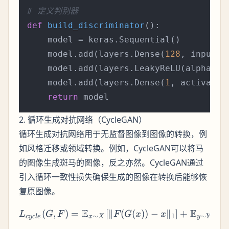
# 定义判别器
def
build_discriminator
():

    model = keras.Sequential()

    model.add(layers.Dense(
128
, input_d
    model.add(layers.LeakyReLU(alpha=
0.
    model.add(layers.Dense(
1
, activatio
return
2. 循环生成对抗网络（CycleGAN）
循环生成对抗网络用于无监督图像到图像的转换，例
如风格迁移或领域转换。例如，CycleGAN可以将马
的图像生成斑马的图像，反之亦然。CycleGAN通过
引入循环一致性损失确保生成的图像在转换后能够恢
复原图像。
E
E
(
,
)
=
[∥
(
(
))
−
L_{cycle}(G, F) =
∥
]
+
[∥
L
G
F
F
G
x
x
G
∼
1
∼
cyc
l
e
x
X
y
Y