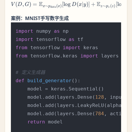
E
E
(
,
)
=
[
lo
g
(
∣
)]
V(D, G) = \mathb
+
[
lo
g
(
1
V
D
G
D
x
y
∼
(
)
∼
(
)
x
p
x
z
p
z
z
d
a
t
a
案例：MNIST手写数字生成
import
 numpy 
as
import
 tensorflow 
as
from
 tensorflow 
import
from
 tensorflow.keras 
import
 layers

# 定义生成器
def
build_generator
():

    model = keras.Sequential()

    model.add(layers.Dense(
128
, input_d
    model.add(layers.LeakyReLU(alpha=
0.
    model.add(layers.Dense(
784
, activat
return
 model
