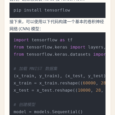
接下来，可以使用以下代码构建一个基本的卷积神经
网络 (CNN) 模型：
import
 tensorflow 
as
from
 tensorflow.keras 
import
from
 tensorflow.keras.datasets 
import
 m
# 加载 MNIST 数据集
(x_train, y_train), (x_test, y_test) = m
x_train = x_train.reshape((
60000
, 
28
, 
2
x_test = x_test.reshape((
10000
, 
28
, 
28
,
# 创建模型
model = models.Sequential()
