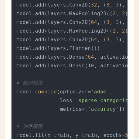
model.add(layers.Conv2D(
32
, (
3
, 
3
), act
model.add(layers.MaxPooling2D((
2
, 
2
)))

model.add(layers.Conv2D(
64
, (
3
, 
3
), act
model.add(layers.MaxPooling2D((
2
, 
2
)))

model.add(layers.Conv2D(
64
, (
3
, 
3
), act
model.add(layers.Flatten())

model.add(layers.Dense(
64
, activation=
'
model.add(layers.Dense(
10
, activation=
'
# 编译模型
model.
compile
(optimizer=
'adam'
,

              loss=
'sparse_categorical_
              metrics=[
'accuracy'
])

# 训练模型
model.fit(x_train, y_train, epochs=
5
, b