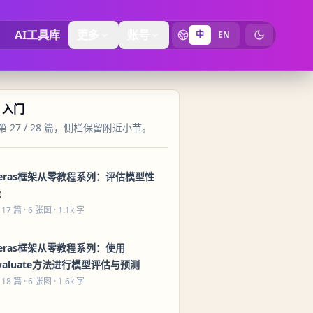
AI工具库
更多
账号
中
EN
切换为暗黑
s 入门
 27 / 28 篇，侧栏保留附近小节。
eras框架从零教程系列：评估模型性
能
 17 篇
· 6 张图 · 1.1k 字
eras框架从零教程系列：使用
valuate方法进行模型评估与预测
 18 篇
· 6 张图 · 1.6k 字