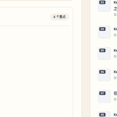
K
03
第
8 个重点
K
04
第
K
05
第
K
06
第
在
07
第
K
08