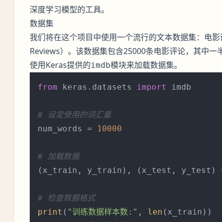
深度学习模型的工具。
数据集
我们将在这个项目中使用一个流行的文本数据集：电影评论数
Reviews）。该数据集包含25000条电影评论，其
使用Keras提供的
模块来加载数据集。
imdb
from
 keras.datasets 
import
 imdb

# 设定使用的词汇量
num_words = 
10000
# 加载数据
(x_train, y_train), (x_test, y_test) 
# 检查数据格式
print
(
"训练数据样本数:"
, 
len