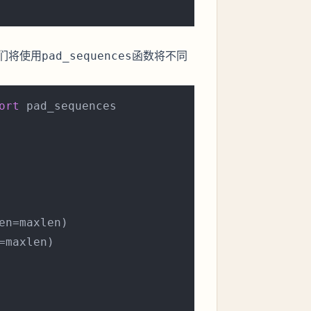
们将使用
函数将不同
pad_sequences
ort
 pad_sequences

n=maxlen)

maxlen)
